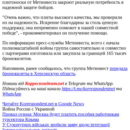
плитоноски от Метинвеста закроют реальную потребность в
надежной защите бойцов.
"Очень важно, что плиты высокого качества, мы проверили
их на надежность. Искренне благодарны за столь ценную
поддержку, она непременно поможет в нашей совместной
победе", - прокомментировал он получение помощи.
По информации пресс-службы Метинвеста, всего с начала
полномасштабной войны группа самостоятельно и совместно
с партнерами изготовила или закупила за границей 165 тысяч
бронежилетов.
Напомним, ранее сообщалось, что группа Метинвест
передала
бронежилеты в Херсонскую область
.
Новини від
Корреспондент.net
в Telegram та WhatsApp.
Підписуйтесь на наші канали
https://t.me/korrespondentnet
та
WhatsApp
Читайте Korrespondent.net в Google News
Война России с Украиной
Провал сезона: Москва будет платить пособия работникам
турсектора Крыма
У Сухопутних військах зробили заяву щодо інтеграції
Інтернаціональних легіонів