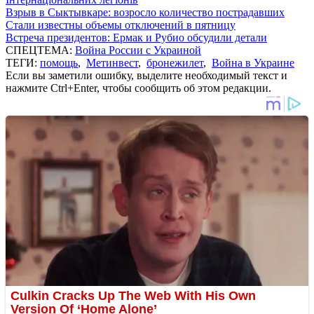
Взрыв в Сыктывкаре: возросло количество пострадавших
Стали известны объемы отключений в пятницу
Встреча президентов: Ермак и Рубио обсудили детали
СПЕЦТЕМА:
Война России с Украиной
ТЕГИ:
помощь
,
Метинвест
,
бронежилет
,
Война в Украине
Если вы заметили ошибку, выделите необходимый текст и
нажмите Ctrl+Enter, чтобы сообщить об этом редакции.