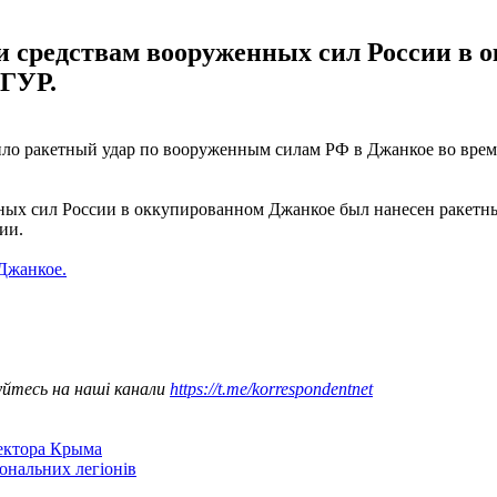
м и средствам вооруженных сил России 
 ГУР.
ло ракетный удар по вооруженным силам РФ в Джанкое во вре
нных сил России в оккупированном Джанкое был нанесен ракетны
ии.
Джанкое.
уйтесь на наші канали
https://t.me/korrespondentnet
сектора Крыма
іональних легіонів