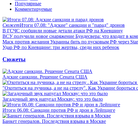
Популярные
Комментируемые
Сюжет
Итоги 07.08: "Адские" санкции и "парад" дронов
В ГСЧС сообщили новые детали атаки РФ на Киевщину
ВСУ получили новое снаряжение Бундесвера: что входит в ком
Маск против желания Украины бить по пусковым РФ через Star
Удар РФ по Киевщине: три жертвы, среди них ребенок
Сюжеты
Адские санкции. Решение Сената США
"Охотиться на лучника, а не на стрелу". Как Украине бороться 
Загадочный звук напугал Москву: что это было
Итоги 06.08: Санкции против РФ и дрон в Лейпциге
Банкет генералов. Последствия взрыва в Москве