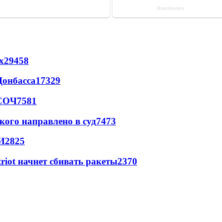
х
29458
Донбасса
17329
 СОЧ
7581
кого направлено в суд
7473
И
2825
triot начнет сбивать ракеты
2370