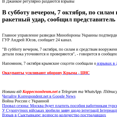
В Джанкое регулярно раздаются взрывы
В субботу вечером, 7 октября, по сила
ракетный удар, сообщил представитель
Главное управление разведки Минобороны Украины подтверди
ГУР Андрей Юсов, сообщает 24 канал.
"В субботу вечером, 7 октября, по силам и средствам вооруже
детали пока уточняются и проверяются", - говорится в сообщен
Напомним, 7 октября крымские соцсети сообщали о
взрывах в 
Оккупанты усиливают оборону Крыма - ЦНС
Новини від
Корреспондент.net
в Telegram та WhatsApp. Підпис
Читайте Korrespondent.net в Google News
Война России с Украиной
Провал сезона: Москва будет платить пособия работникам тур
У Сухопутних військах зробили заяву щодо інтеграції Інтернац
Взрыв в Сыктывкаре: возросло количество пострадавших