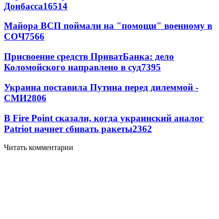
Донбасса
16514
Майора ВСП поймали на "помощи" военному в
СОЧ
7566
Присвоение средств ПриватБанка: дело
Коломойского направлено в суд
7395
Украина поставила Путина перед дилеммой -
СМИ
2806
В Fire Point сказали, когда украинский аналог
Patriot начнет сбивать ракеты
2362
Читать комментарии