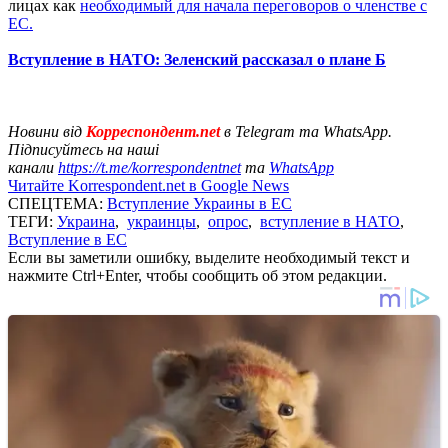
лицах как
необходимый для начала переговоров о членстве с
ЕС.
Вступление в НАТО: Зеленский рассказал о плане Б
Новини від
Корреспондент.net
в Telegram та WhatsApp.
Підписуйтесь на наші
канали
https://t.me/korrespondentnet
та
WhatsApp
Читайте Korrespondent.net в Google News
СПЕЦТЕМА:
Вступление Украины в ЕС
ТЕГИ:
Украина
,
украинцы
,
опрос
,
вступление в НАТО
,
Вступление в ЕС
Если вы заметили ошибку, выделите необходимый текст и
нажмите Ctrl+Enter, чтобы сообщить об этом редакции.