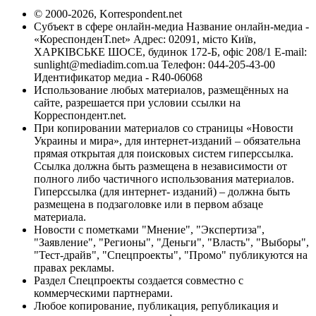
© 2000-2026, Korrespondent.net
Субъект в сфере онлайн-медиа Название онлайн-медиа -
«КореспонденТ.net» Адрес: 02091, місто Київ,
ХАРКІВСЬКЕ ШОСЕ, будинок 172-Б, офіс 208/1 E-mail:
sunlight@mediadim.com.ua
Телефон: 044-205-43-00
Идентификатор медиа - R40-06068
Использование любых материалов, размещённых на
сайте, разрешается при условии ссылки на
Корреспондент.net.
При копировании материалов со страницы «Новости
Украины и мира», для интернет-изданий – обязательна
прямая открытая для поисковых систем гиперссылка.
Ссылка должна быть размещена в независимости от
полного либо частичного использования материалов.
Гиперссылка (для интернет- изданий) – должна быть
размещена в подзаголовке или в первом абзаце
материала.
Новости с пометками "Мнение", "Экспертиза",
"Заявление", "Регионы", "Деньги", "Власть", "Выборы",
"Тест-драйв", "Спецпроекты", "Промо" публикуются на
правах рекламы.
Раздел Спецпроекты создается совместно с
коммерческими партнерами.
Любое копирование, публикация, републикация и