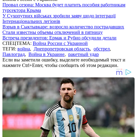
Провал сезона: Москва будет платить пособия работникам
турсектора Крыма
У Сухопутних військах зробили заяву щодо інтеграції
Інтернаціональних легіонів
Взрыв в Сыктывкаре: возросло количество пострадавших
Стали известны объемы отключений в пятницу
Встреча президентов: Ермак и Рубио обсудили детали
СПЕЦТЕМА:
Война России с Украиной
ТЕГИ:
война
,
Днепропетровская область
,
обстрел
,
Павлоград
,
Война в Украине
,
ракетный удар
Если вы заметили ошибку, выделите необходимый текст и
нажмите Ctrl+Enter, чтобы сообщить об этом редакции.