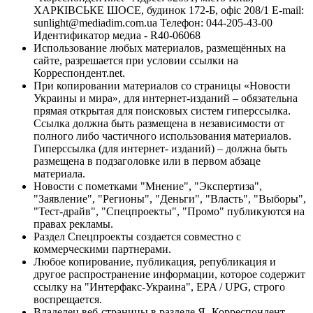
ХАРКІВСЬКЕ ШОСЕ, будинок 172-Б, офіс 208/1 E-mail:
sunlight@mediadim.com.ua
Телефон: 044-205-43-00
Идентификатор медиа - R40-06068
Использование любых материалов, размещённых на
сайте, разрешается при условии ссылки на
Корреспондент.net.
При копировании материалов со страницы «Новости
Украины и мира», для интернет-изданий – обязательна
прямая открытая для поисковых систем гиперссылка.
Ссылка должна быть размещена в независимости от
полного либо частичного использования материалов.
Гиперссылка (для интернет- изданий) – должна быть
размещена в подзаголовке или в первом абзаце
материала.
Новости с пометками "Мнение", "Экспертиза",
"Заявление", "Регионы", "Деньги", "Власть", "Выборы",
"Тест-драйв", "Спецпроекты", "Промо" публикуются на
правах рекламы.
Раздел Спецпроекты создается совместно с
коммерческими партнерами.
Любое копирование, публикация, републикация и
другое распространение информации, которое содержит
ссылку на "Интерфакс-Украина", EPA / UPG, строго
воспрещается.
Владелец веб-страницы в разделе Я- Корреспондент