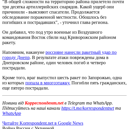
"В общей сложности на территорию района прилетело почти
три десятка артиллерийских снарядов. Какой ущерб они
причинили - выясняют спасатели. Продолжается
обследование пораженной местности. Обошлось без
погибших и пострадавших", - уточнил глава региона.
Он добавил, что под утро военные из Воздушного
командования Восток сбили над Криворожским районом
ракету.
Напомним, накануне
россияне нанесли ракетный удар по
городу Днепр
. В результате атаки повреждены дома в
Днепровском районе, один человек погиб и четверо
пострадали.
Кроме того, враг выпустил шесть ракет по Запорожью, одна
из которых
попала в многоэтажку.
Погибли пять гражданских,
еще пятеро пострадали.
Новини від
Корреспондент.net
в Telegram та WhatsApp.
Підписуйтесь на наші канали
https://t.me/korrespondentnet
та
WhatsApp
Читайте Korrespondent.net в Google News
Война России с Украиной