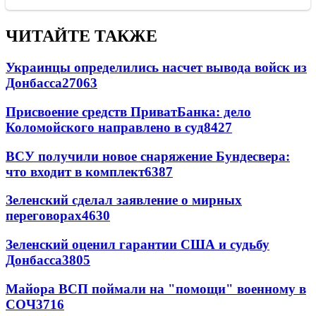
ЧИТАЙТЕ ТАКЖЕ
Украинцы определились насчет вывода войск из
Донбасса
27063
Присвоение средств ПриватБанка: дело
Коломойского направлено в суд
8427
ВСУ получили новое снаряжение Бундесвера:
что входит в комплект
6387
Зеленский сделал заявление о мирных
переговорах
4630
Зеленский оценил гарантии США и судьбу
Донбасса
3805
Майора ВСП поймали на "помощи" военному в
СОЧ
3716