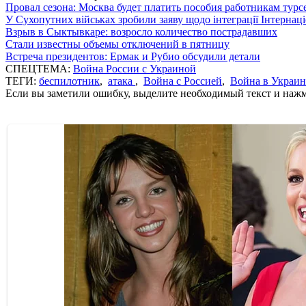
Провал сезона: Москва будет платить пособия работникам тур
У Сухопутних військах зробили заяву щодо інтеграції Інтернац
Взрыв в Сыктывкаре: возросло количество пострадавших
Стали известны объемы отключений в пятницу
Встреча президентов: Ермак и Рубио обсудили детали
СПЕЦТЕМА:
Война России с Украиной
ТЕГИ:
беспилотник
,
атака
,
Война с Россией
,
Война в Украин
Если вы заметили ошибку, выделите необходимый текст и нажми