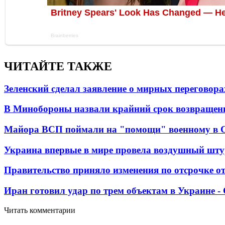
ЧИТАЙТЕ ТАКЖЕ
Зеленский сделал заявление о мирных переговора
В Минобороны назвали крайний срок возвращен
Майора ВСП поймали на "помощи" военному в
Украина впервые в мире провела воздушный шту
Правительство приняло изменения по отсрочке о
Иран готовил удар по трем объектам в Украине 
Читать комментарии