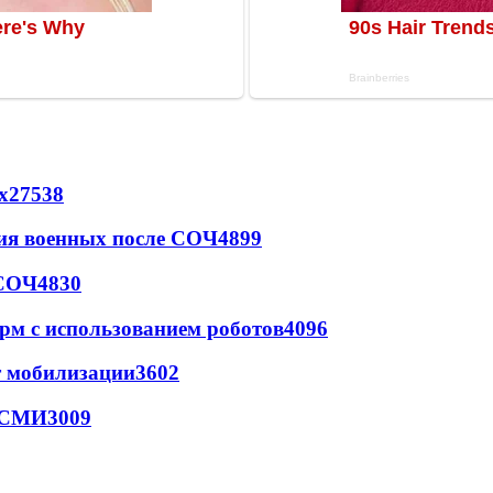
х
27538
ия военных после СОЧ
4899
 СОЧ
4830
рм с использованием роботов
4096
т мобилизации
3602
- СМИ
3009