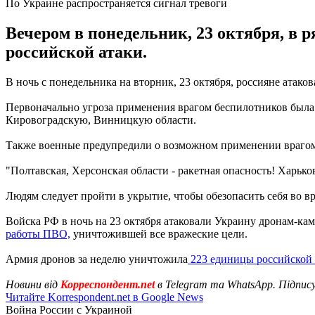
По Украине распространяется сигнал тревоги
Вечером в понедельник, 23 октября, в 
российской атаки.
В ночь с понедельника на вторник, 23 октября, россияне ат
Первоначально угроза применения врагом беспилотников была 
Кировоградскую, Винницкую области.
Также военные предупредили о возможном применении врагом
"Полтавская, Херсонская области - ракетная опасность! Харько
Людям следует пройти в укрытие, чтобы обезопасить себя во вр
Войска РФ в ночь на 23 октября атаковали Украину дронам-ка
работы ПВО,
уничтожившей все вражеские цели.
Армия дронов за неделю уничтожила
223 единицы российской 
Новини від
Корреспондент.net
в Telegram та WhatsApp. Підпис
Читайте Korrespondent.net в Google News
Война России с Украиной