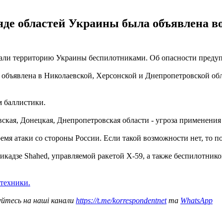
ряде областей Украины была объявлена в
аковали территорию Украины беспилотниками. Об опасности пре
объявлена в Николаевской, Херсонской и Днепропетровской обл
 баллистики.
вская, Донецкая, Днепропетровская области - угроза применения
емя атаки со стороны России. Если такой возможности нет, то п
микадзе Shahed, управляемой ракетой Х-59, а также беспилотни
техники.
уйтесь на наші канали
https://t.me/korrespondentnet
та
WhatsApp