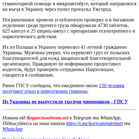
гуманитарной помощи в микроавтобусе, который направлялся
на въезд в Украину через пункт пропуска Ужгород.
Пограничники провели углубленную проверку и в багажном
отделении среди прочего груза обнаружили 4730 таблеток,
625 капсул и 25 шприц-ампул с препаратами психотропного и
наркотического действия.
Их из Польши в Украину перевозил 41-летний гражданин
Украины. Мужчина уверял, что перевозит груз от польских
благотворителей для нужд закарпатской благотворительной
организации. Правдивую ли информацию предоставил
водитель, будут проверять сотрудники Нацполиции,
говорится в сообщении.
Ранее ГПСУ сообщала, что ежедневно около
150 человек
получают отказ в пересечении границы
.
Из Украины не выпустили тысячи чиновников - ГПСУ
Новини від
Корреспондент.net
в Telegram та WhatsApp.
Підписуйтесь на наші канали
https://t.me/korrespondentnet
та
WhatsApp