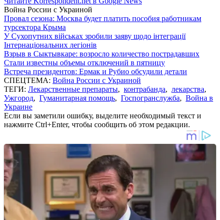
Читайте Korrespondent.net в Google News
Война России с Украиной
Провал сезона: Москва будет платить пособия работникам
турсектора Крыма
У Сухопутних військах зробили заяву щодо інтеграції
Інтернаціональних легіонів
Взрыв в Сыктывкаре: возросло количество пострадавших
Стали известны объемы отключений в пятницу
Встреча президентов: Ермак и Рубио обсудили детали
СПЕЦТЕМА:
Война России с Украиной
ТЕГИ:
Лекарственные препараты
,
контрабанда
,
лекарства
,
Ужгород
,
Гуманитарная помощь
,
Госпогранслужба
,
Война в
Украине
Если вы заметили ошибку, выделите необходимый текст и
нажмите Ctrl+Enter, чтобы сообщить об этом редакции.