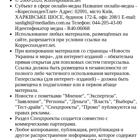
© 2000-2026, Korrespondent.net
Субъект в сфере онлайн-медиа Название онлайн-медиа -
«КореспонденТ.net» Адрес: 02091, місто Київ,
ХАРКІВСЬКЕ ШОСЕ, будинок 172-Б, офіс 208/1 E-mail:
sunlight@mediadim.com.ua
Телефон: 044-205-43-00
Идентификатор медиа - R40-06068
Использование любых материалов, размещённых на
сайте, разрешается при условии ссылки на
Корреспондент.net.
При копировании материалов со страницы «Новости
Украины и мира», для интернет-изданий – обязательна
прямая открытая для поисковых систем гиперссылка.
Ссылка должна быть размещена в независимости от
полного либо частичного использования материалов.
Гиперссылка (для интернет- изданий) – должна быть
размещена в подзаголовке или в первом абзаце
материала.
Новости с пометками "Мнение", "Экспертиза",
"Заявление", "Регионы", "Деньги", "Власть", "Выборы",
"Тест-драйв", "Спецпроекты", "Промо" публикуются на
правах рекламы.
Раздел Спецпроекты создается совместно с
коммерческими партнерами.
Любое копирование, публикация, републикация и
другое распространение информации, которое содержит