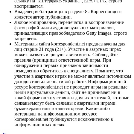
ссылку на "Интерфакс-Украина", EPA / UPG, строго
воспрещается.
Владелец веб-страницы в разделе Я- Корреспондент
является автор публикации.
Любое копирование, перепечатка и воспроизведение
фотографий и/или аудиовизуальных материалов,
принадлежащих правообладателю Getty Images, строго
запрещено.
Материалы сайта korrespondent.net предназначены для
лиц старше 21 года (21+). Участие в азартных играх
может вызвать игровую зависимость. Соблюдайте
правила (принципы) ответственной игры. При
обнаружении первых признаков зависимости
немедленно обратитесь к специалисту. Помните, что
участие в азартных играх не может являться источником
доходов или альтернативой работе. Информационный
ресурс korrespondent.net не проводит игры на реальные
и/или виртуальные деньги, сайт не принимает ни в
какой форме оплату ставок и других платежей, которые
связаны/могут быть связаны с азартными играми,
букмекерами или тотализаторами. Какие-либо
материалы на информационном ресурсе
korrespondent.net публикуются исключительно в
информационных целях.