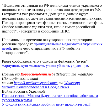
"Полицаев отправили из РФ для поиска членов украинского
подполья и также отлова уклонистов или дезертиров из РФ.
Гастролеры уже работают в Донецке и дальше будут
передвигаться по другим захваченным населенным пунктам.
Полицаи проверяют телефонные связи, активность телефона.
Особое внимание уделяют тем, кто не имеет российский
паспорт", - говорится в сообщении ЦНС.
Напомним, на временно оккупированных территориях
россияне проводят
принудительные медосмотры украинских
детей
, после чего отправляют их в РФ якобы на
"оздоровление".
Ранее сообщалось, что в одном из фейковых "вузов"
мариупольскую молодежь учили убивать украинцев
.
Новини від
Корреспондент.net
в Telegram та WhatsApp.
Підписуйтесь на наші
канали
https://t.me/korrespondentnet
та
WhatsApp
Читайте Korrespondent.net в Google News
Война России с Украиной
Провал сезона: Москва будет платить пособия работникам
турсектора Крыма
У Сухопутних військах зробили заяву щодо інтеграції