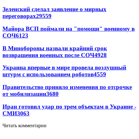
Зеленский сделал заявление о мирных
переговорах
29559
Майора ВСП поймали на "помощи" военному в
СОЧ
6123
В Минобороны назвали крайний срок
возвращения военных после СОЧ
4928
Украина впервые в мире провела воздушный
штурм с использованием роботов
4559
Правительство приняло изменения по отсрочке
от мобилизации
3680
Иран готовил удар по трем объектам в Украине -
СМИ
3063
Читать комментарии