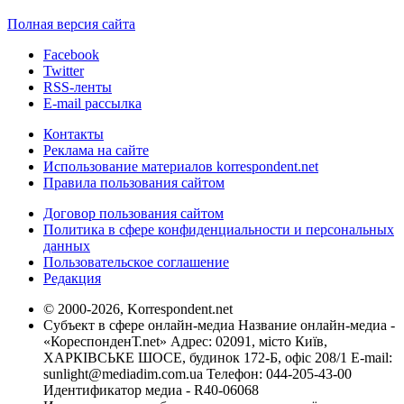
Полная версия сайта
Facebook
Twitter
RSS-ленты
E-mail рассылка
Контакты
Реклама на сайте
Использование материалов korrespondent.net
Правила пользования сайтом
Договор пользования сайтом
Политика в сфере конфиденциальности и персональных
данных
Пользовательское соглашение
Редакция
© 2000-2026, Korrespondent.net
Субъект в сфере онлайн-медиа Название онлайн-медиа -
«КореспонденТ.net» Адрес: 02091, місто Київ,
ХАРКІВСЬКЕ ШОСЕ, будинок 172-Б, офіс 208/1 E-mail:
sunlight@mediadim.com.ua
Телефон: 044-205-43-00
Идентификатор медиа - R40-06068