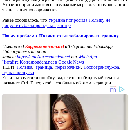
Украины принимают все возможные меры для нормализации
трансграничного движения.
Ранее сообщалось, что
Украина попросила Польшу не
допустить блокировку на границе
.
Новая проблема. Поляки хотят заблокировать границу
Новини від
Корреспондент.net
в Telegram та WhatsApp.
Підписуйтесь на наші
канали
https://t.me/korrespondentnet
та
WhatsApp
Читайте Korrespondent.net в Google News
ТЕГИ:
Польша
,
граница
,
перевозчики
,
Госпогранслужба
,
пункт пропуска
Если вы заметили ошибку, выделите необходимый текст и
нажмите Ctrl+Enter, чтобы сообщить об этом редакции.