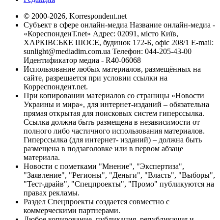
© 2000-2026, Korrespondent.net
Субъект в сфере онлайн-медиа Название онлайн-медиа -
«КореспонденТ.net» Адрес: 02091, місто Київ,
ХАРКІВСЬКЕ ШОСЕ, будинок 172-Б, офіс 208/1 E-mail:
sunlight@mediadim.com.ua
Телефон: 044-205-43-00
Идентификатор медиа - R40-06068
Использование любых материалов, размещённых на
сайте, разрешается при условии ссылки на
Корреспондент.net.
При копировании материалов со страницы «Новости
Украины и мира», для интернет-изданий – обязательна
прямая открытая для поисковых систем гиперссылка.
Ссылка должна быть размещена в независимости от
полного либо частичного использования материалов.
Гиперссылка (для интернет- изданий) – должна быть
размещена в подзаголовке или в первом абзаце
материала.
Новости с пометками "Мнение", "Экспертиза",
"Заявление", "Регионы", "Деньги", "Власть", "Выборы",
"Тест-драйв", "Спецпроекты", "Промо" публикуются на
правах рекламы.
Раздел Спецпроекты создается совместно с
коммерческими партнерами.
Любое копирование, публикация, републикация и