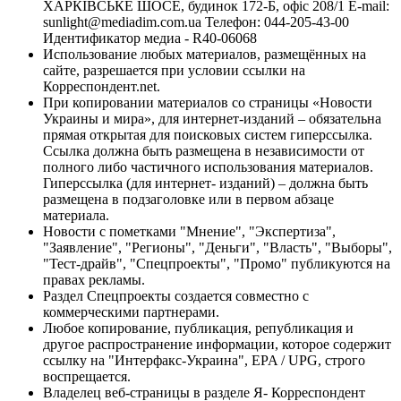
ХАРКІВСЬКЕ ШОСЕ, будинок 172-Б, офіс 208/1 E-mail:
sunlight@mediadim.com.ua
Телефон: 044-205-43-00
Идентификатор медиа - R40-06068
Использование любых материалов, размещённых на
сайте, разрешается при условии ссылки на
Корреспондент.net.
При копировании материалов со страницы «Новости
Украины и мира», для интернет-изданий – обязательна
прямая открытая для поисковых систем гиперссылка.
Ссылка должна быть размещена в независимости от
полного либо частичного использования материалов.
Гиперссылка (для интернет- изданий) – должна быть
размещена в подзаголовке или в первом абзаце
материала.
Новости с пометками "Мнение", "Экспертиза",
"Заявление", "Регионы", "Деньги", "Власть", "Выборы",
"Тест-драйв", "Спецпроекты", "Промо" публикуются на
правах рекламы.
Раздел Спецпроекты создается совместно с
коммерческими партнерами.
Любое копирование, публикация, републикация и
другое распространение информации, которое содержит
ссылку на "Интерфакс-Украина", EPA / UPG, строго
воспрещается.
Владелец веб-страницы в разделе Я- Корреспондент