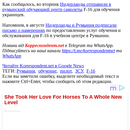
Как сообщалось, во вторник
Нидерланды отправили в
румынский обучающий центр самолеты
F-16 для обучения
украинцев.
Напомним, в августе
Нидерланды и Румыния подписали
письмо о намерениях
по предоставлению услуг обучения и
обслуживания для F-16 в учебном центре в Румынии.
Новини від
Корреспондент.net
в Telegram та WhatsApp.
Підписуйтесь на наші канали
https://t.me/korrespondentnet
та
WhatsApp
Читайте Korrespondent.net в Google News
ТЕГИ:
Румыния
,
обучение
,
пилот
,
ЗСУ
,
F-16
Если вы заметили ошибку, выделите необходимый текст и
нажмите Ctrl+Enter, чтобы сообщить об этом редакции.