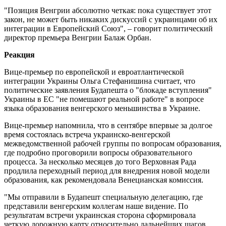
"Позиция Венгрии абсолютно четкая: пока существует этот
закон, не может быть никаких дискуссий с украинцами об их
интеграции в Европейский Союз", – говорит политический
директор премьера Венгрии Балаж Орбан.
Реакция
Вице-премьер по европейской и евроатлантической
интеграции Украины Ольга Стефанишина считает, что
политические заявления Будапешта о "блокаде вступления"
Украины в ЕС "не помешают реальной работе" в вопросе
языка образования венгерского меньшинства в Украине.
Вице-премьер напомнила, что в сентябре впервые за долгое
время состоялась встреча украинско-венгерской
межведомственной рабочей группы по вопросам образования,
где подробно проговорили вопросы образовательного
процесса. За несколько месяцев до того Верховная Рада
продлила переходный период для внедрения новой модели
образования, как рекомендовала Венецианская комиссия.
"Мы отправили в Будапешт специальную делегацию, где
представили венгерским коллегам наше видение. По
результатам встречи украинская сторона сформировала
четкую дорожную карту относительно дальнейших шагов.