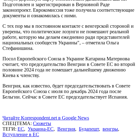
Подготовлен и зарегистрирован в Верховной Раде
законопроект. Еврокомиссия тоже получила соответствующие
документы и ознакомилась с ними.
С тех пор мы в постоянном контакте с венгерской стороной и
уверены, что политические лозунги не помешают реальной
работе, которую мы делаем ежедневно ради представителей
национальных сообществ Украины", – отметила Ольга
Стефанишина.
Посол Европейского Союза в Украине Катарина Матернова
считает, что председательство Венгрии в Совете ЕС во второй
половине 2024 года не помешает дальнейшему движению
Киева к членству.
Венгрия, как известно, будет председательствовать в Совете
Европейского Союза с июля по декабрь 2024 года после
Бельгии. Сейчас в Совете ЕС председательствует Испания.
Читайте Korrespondent.net в Google News
СПЕЦТЕМА:
Сюжеты
ТЕГИ:
ЕС
,
Украина-ЕС
,
Венгрия
,
Будапешт
,
венгры
,
Вступление в ЕС