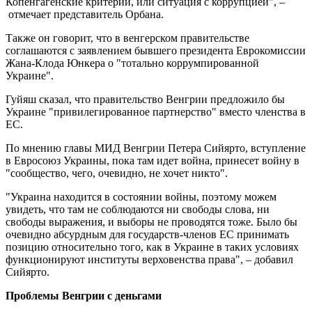
Копенгагенские критерии, или ситуация с коррупцией", –
отмечает представитель Орбана.
Также он говорит, что в венгерском правительстве
соглашаются с заявлением бывшего президента Еврокомиссии
Жана-Клода Юнкера о "тотально коррумпированной
Украине".
Гуйяш сказал, что правительство Венгрии предложило бы
Украине "привилегированное партнерство" вместо членства в
ЕС.
По мнению главы МИД Венгрии Петера Сийярто, вступление
в Евросоюз Украины, пока там идет война, принесет войну в
"сообщество, чего, очевидно, не хочет никто".
"Украина находится в состоянии войны, поэтому можем
увидеть, что там не соблюдаются ни свободы слова, ни
свободы выражения, и выборы не проводятся тоже. Было бы
очевидно абсурдным для государств-членов ЕС принимать
позицию относительно того, как в Украине в таких условиях
функционируют институты верховенства права", – добавил
Сийярто.
Проблемы Венгрии с деньгами