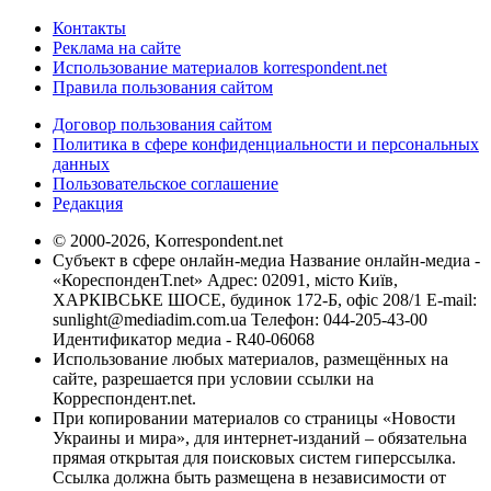
Контакты
Реклама на сайте
Использование материалов korrespondent.net
Правила пользования сайтом
Договор пользования сайтом
Политика в сфере конфиденциальности и персональных
данных
Пользовательское соглашение
Редакция
© 2000-2026, Korrespondent.net
Субъект в сфере онлайн-медиа Название онлайн-медиа -
«КореспонденТ.net» Адрес: 02091, місто Київ,
ХАРКІВСЬКЕ ШОСЕ, будинок 172-Б, офіс 208/1 E-mail:
sunlight@mediadim.com.ua
Телефон: 044-205-43-00
Идентификатор медиа - R40-06068
Использование любых материалов, размещённых на
сайте, разрешается при условии ссылки на
Корреспондент.net.
При копировании материалов со страницы «Новости
Украины и мира», для интернет-изданий – обязательна
прямая открытая для поисковых систем гиперссылка.
Ссылка должна быть размещена в независимости от