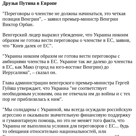
Друзья Путина в Европе
"Переговоры о членстве не должны начинаться, это четкая
позиция Венгрии", – заявил премьер-министр Венгрии
Виктор Орбан.
Венгерский лидер выразил убеждение, что Украина никоим
образом не готова вести переговоры о членстве в ЕС, заявив,
что "Киев далек от ЕС".
"Украина никоим образом не готова вести переговоры с
амбициями членства в ЕС. Украине так же далеко до членства
в ЕС, как Мако (город на юго-востоке Венгрии) до
Иерусалима", – сказал он.
Глава администрации венгерского премьер-министра Гергей
Гуйяш утверждает, что Украина "не соответствует
необходимым условиям, она не отвечала им до войны и с тех
пор не приблизилась к ним".
"Мы солидарны с Украиной, мы всегда осуждали российскую
агрессию и оказывали значительную финансовую поддержку
и гуманитарную помощь, но это не меняет того факта, что
Украина не выполнила условия для переговоров с ЕС... будь
то обещания относительно национальностей, или