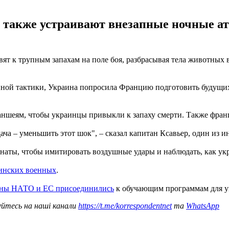
 также устраивают внезапные ночные а
т к трупным запахам на поле боя, разбрасывая тела животных в
ной тактики, Украина попросила Францию подготовить будущих 
аншеям, чтобы украинцы привыкли к запаху смерти. Также фран
дача – уменьшить этот шок", – сказал капитан Ксавьер, один из и
наты, чтобы имитировать воздушные удары и наблюдать, как ук
аинских военных
.
аны НАТО и ЕС присоединились
к обучающим программам для у
уйтесь на наші канали
https://t.me/korrespondentnet
та
WhatsApp