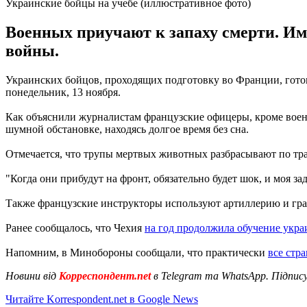
Украинские бойцы на учебе (иллюстративное фото)
Военных приучают к запаху смерти. Им
войны.
Украинских бойцов, проходящих подготовку во Франции, готовя
понедельник, 13 ноября.
Как объяснили журналистам французские офицеры, кроме воен
шумной обстановке, находясь долгое время без сна.
Отмечается, что трупы мертвых животных разбрасывают по тр
"Когда они прибудут на фронт, обязательно будет шок, и моя за
Также французские инструкторы используют артиллерию и гра
Ранее сообщалось, что Чехия
на год продолжила обучение укр
Напомним, в Минобороны сообщали, что практически
все стр
Новини від
Корреспондент.net
в Telegram та WhatsApp. Підпис
Читайте Korrespondent.net в Google News