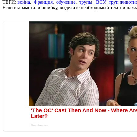
ТЕГИ:
война
,
Франция
,
обучение
,
трупы
,
ВСУ
,
труп животн
Если вы заметили ошибку, выделите необходимый текст и нажми