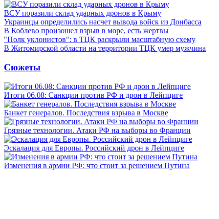
ВСУ поразили склад ударных дронов в Крыму
Украинцы определились насчет вывода войск из Донбасса
В Коблево произошел взрыв в море, есть жертвы
"Полк уклонистов": в ТЦК раскрыли масштабную схему
В Житомирской области на территории ТЦК умер мужчина
Сюжеты
Итоги 06.08: Санкции против РФ и дрон в Лейпциге
Банкет генералов. Последствия взрыва в Москве
Грязные технологии. Атаки РФ на выборы во Франции
Эскалация для Европы. Российский дрон в Лейпциге
Изменения в армии РФ: что стоит за решением Путина