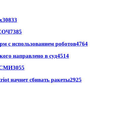
х
30833
 СОЧ
7385
рм с использованием роботов
4764
кого направлено в суд
4514
- СМИ
3055
triot начнет сбивать ракеты
2925