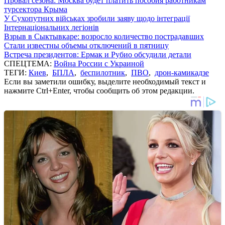
Провал сезона: Москва будет платить пособия работникам
турсектора Крыма
У Сухопутних військах зробили заяву щодо інтеграції
Інтернаціональних легіонів
Взрыв в Сыктывкаре: возросло количество пострадавших
Стали известны объемы отключений в пятницу
Встреча президентов: Ермак и Рубио обсудили детали
СПЕЦТЕМА:
Война России с Украиной
ТЕГИ:
Киев
,
БПЛА
,
беспилотник
,
ПВО
,
дрон-камикадзе
Если вы заметили ошибку, выделите необходимый текст и
нажмите Ctrl+Enter, чтобы сообщить об этом редакции.