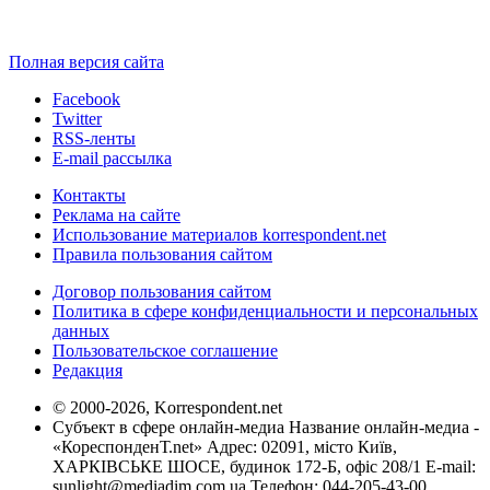
Полная версия сайта
Facebook
Twitter
RSS-ленты
E-mail рассылка
Контакты
Реклама на сайте
Использование материалов korrespondent.net
Правила пользования сайтом
Договор пользования сайтом
Политика в сфере конфиденциальности и персональных
данных
Пользовательское соглашение
Редакция
© 2000-2026, Korrespondent.net
Субъект в сфере онлайн-медиа Название онлайн-медиа -
«КореспонденТ.net» Адрес: 02091, місто Київ,
ХАРКІВСЬКЕ ШОСЕ, будинок 172-Б, офіс 208/1 E-mail:
sunlight@mediadim.com.ua
Телефон: 044-205-43-00