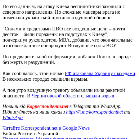
По его данным, на атаку Киева беспилотники заходили с
северного направления. Но сложные маневры врага не
помешали украинской противовоздушной обороне.
"Силами и средствами ПВО все воздушные цели – почти
десяток – были поражены на подступах к Киеву", –
подчеркнул руководитель МВА, добавив, что окончательные
итоговые данные обнародуют Воздушные силы ВСУ.
По предварительной информации, добавил Попко, в городе
без жертв и разрушений.
Как сообщалось, этой ночью
РФ атаковала Украину шахедами
.
В нескольких городах слышали взрывы.
А под утро воздушную тревогу объявляли из-за ракетной
опасности.
В Черниговской области слышали взрыв
.
Новини від
Корреспондент.net
в Telegram та WhatsApp.
Підписуйтесь на наші канали
https://t.me/korrespondentnet
та
WhatsApp
Читайте Korrespondent.net в Google News
Война России с Украиной