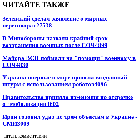
ЧИТАЙТЕ ТАКЖЕ
Зеленский сделал заявление о мирных
переговорах
27538
В Минобороны назвали крайний срок
возвращения военных после СОЧ
4899
Майора ВСП поймали на "помощи" военному в
СОЧ
4830
Украина впервые в мире провела воздушный
штурм с использованием роботов
4096
Правительство приняло изменения по отсрочке
от мобилизации
3602
Иран готовил удар по трем объектам в Украине -
СМИ
3009
Читать комментарии