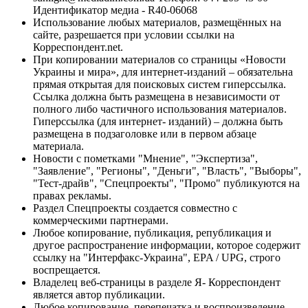
Идентификатор медиа - R40-06068
Использование любых материалов, размещённых на
сайте, разрешается при условии ссылки на
Корреспондент.net.
При копировании материалов со страницы «Новости
Украины и мира», для интернет-изданий – обязательна
прямая открытая для поисковых систем гиперссылка.
Ссылка должна быть размещена в независимости от
полного либо частичного использования материалов.
Гиперссылка (для интернет- изданий) – должна быть
размещена в подзаголовке или в первом абзаце
материала.
Новости с пометками "Мнение", "Экспертиза",
"Заявление", "Регионы", "Деньги", "Власть", "Выборы",
"Тест-драйв", "Спецпроекты", "Промо" публикуются на
правах рекламы.
Раздел Спецпроекты создается совместно с
коммерческими партнерами.
Любое копирование, публикация, републикация и
другое распространение информации, которое содержит
ссылку на "Интерфакс-Украина", EPA / UPG, строго
воспрещается.
Владелец веб-страницы в разделе Я- Корреспондент
является автор публикации.
Любое копирование, перепечатка и воспроизведение