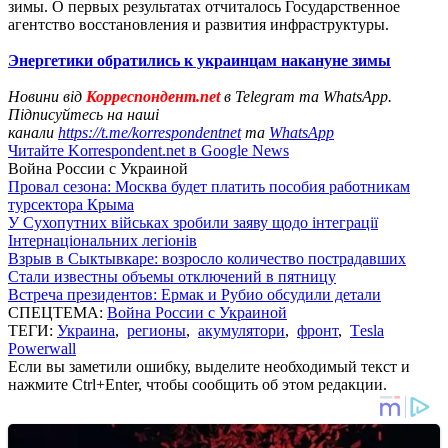
зимы. О первых результатах отчиталось Государственное
агентство восстановления и развития инфраструктуры.
Энергетики обратились к украинцам накануне зимы
Новини від
Корреспондент.net
в Telegram та WhatsApp.
Підписуйтесь на наші
канали
https://t.me/korrespondentnet
та
WhatsApp
Читайте Korrespondent.net в Google News
Война России с Украиной
Провал сезона: Москва будет платить пособия работникам
турсектора Крыма
У Сухопутних військах зробили заяву щодо інтеграції
Інтернаціональних легіонів
Взрыв в Сыктывкаре: возросло количество пострадавших
Стали известны объемы отключений в пятницу
Встреча президентов: Ермак и Рубио обсудили детали
СПЕЦТЕМА:
Война России с Украиной
ТЕГИ:
Украина
,
регионы
,
акумулятори
,
фронт
,
Тesla
Powerwall
Если вы заметили ошибку, выделите необходимый текст и
нажмите Ctrl+Enter, чтобы сообщить об этом редакции.