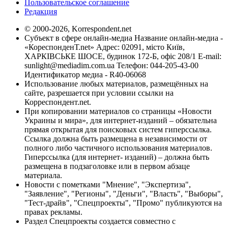
Пользовательское соглашение
Редакция
© 2000-2026, Korrespondent.net
Субъект в сфере онлайн-медиа Название онлайн-медиа -
«КореспонденТ.net» Адрес: 02091, місто Київ,
ХАРКІВСЬКЕ ШОСЕ, будинок 172-Б, офіс 208/1 E-mail:
sunlight@mediadim.com.ua
Телефон: 044-205-43-00
Идентификатор медиа - R40-06068
Использование любых материалов, размещённых на
сайте, разрешается при условии ссылки на
Корреспондент.net.
При копировании материалов со страницы «Новости
Украины и мира», для интернет-изданий – обязательна
прямая открытая для поисковых систем гиперссылка.
Ссылка должна быть размещена в независимости от
полного либо частичного использования материалов.
Гиперссылка (для интернет- изданий) – должна быть
размещена в подзаголовке или в первом абзаце
материала.
Новости с пометками "Мнение", "Экспертиза",
"Заявление", "Регионы", "Деньги", "Власть", "Выборы",
"Тест-драйв", "Спецпроекты", "Промо" публикуются на
правах рекламы.
Раздел Спецпроекты создается совместно с