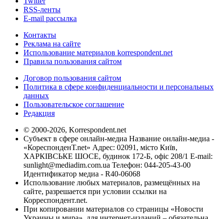
Twitter
RSS-ленты
E-mail рассылка
Контакты
Реклама на сайте
Использование материалов korrespondent.net
Правила пользования сайтом
Договор пользования сайтом
Политика в сфере конфиденциальности и персональных
данных
Пользовательское соглашение
Редакция
© 2000-2026, Korrespondent.net
Субъект в сфере онлайн-медиа Название онлайн-медиа -
«КореспонденТ.net» Адрес: 02091, місто Київ,
ХАРКІВСЬКЕ ШОСЕ, будинок 172-Б, офіс 208/1 E-mail:
sunlight@mediadim.com.ua
Телефон: 044-205-43-00
Идентификатор медиа - R40-06068
Использование любых материалов, размещённых на
сайте, разрешается при условии ссылки на
Корреспондент.net.
При копировании материалов со страницы «Новости
Украины и мира», для интернет-изданий – обязательна