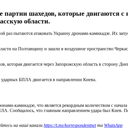
е партии шахедов, которые двигаются с 
асскую области.
едной раз пытаются атаковать Украину дронами-камикадзе. Их з
асти на Полтавщину и зашли в воздушное пространство Черкас
, которая двигается через Запорожскую область в сторону Дне
а ударных БПЛА двигается в направлении Киева.
онами-камикадзе, что является рекордным количеством с начал
 БПЛА. Сообщалось, что главным направлением удара был Киев
уйтесь на наші канали
https://t.me/korrespondentnet
та
WhatsApp