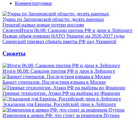
Комментируемые
Удары по Запорожской области: десять раненых
Генштаб назвал новые потери россиян
Сюжет
Итоги 06.08: Санкции против РФ и дрон в Лейпциге
Назван объем помощи НАТО Украине на 2026-2027 годы
Сикорский призвал сбивать ракеты РФ над Украиной
Сюжеты
Итоги 06.08: Санкции против РФ и дрон в Лейпциге
Банкет генералов. Последствия взрыва в Москве
Грязные технологии. Атаки РФ на выборы во Франции
Эскалация для Европы. Российский дрон в Лейпциге
Изменения в армии РФ: что стоит за решением Путина