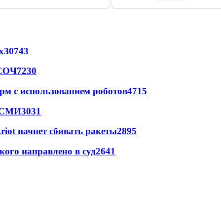
х
30743
 СОЧ
7230
рм с использованием роботов
4715
- СМИ
3031
triot начнет сбивать ракеты
2895
кого направлено в суд
2641