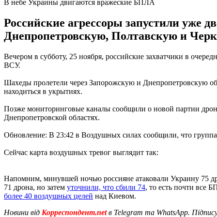
В небе Украины двигаются вражеские БПЛА
Российские агрессоры запустили уже дв
Днепропетровскую, Полтавскую и Черк
Вечером в субботу, 25 ноября, российские захватчики в очер
ВСУ.
Шахеды пролетели через Запорожскую и Днепропетровскую обл
находиться в укрытиях.
Позже мониторинговые каналы сообщили о новой партии дронов
Днепропетровской областях.
Обновление: В 23:42 в Воздушных силах сообщили, что групп
Сейчас карта воздушных тревог выглядит так:
Напомним, минувшей ночью россияне атаковали Украину 75 др
71 дрона, но затем
уточнили, что сбили 74
, то есть почти все
более 40 воздушных целей
над Киевом.
Новини від
Корреспондент.net
в Telegram та WhatsApp. Підпис