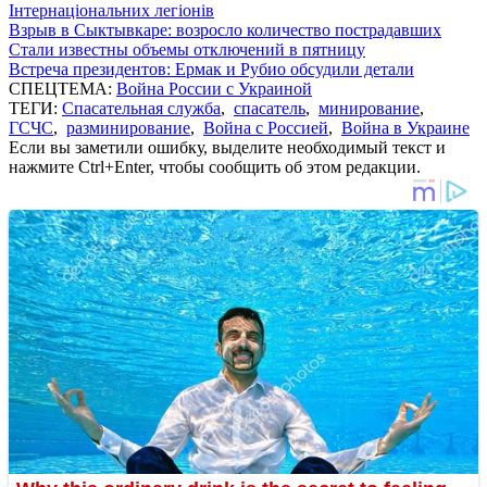
Інтернаціональних легіонів
Взрыв в Сыктывкаре: возросло количество пострадавших
Стали известны объемы отключений в пятницу
Встреча президентов: Ермак и Рубио обсудили детали
СПЕЦТЕМА:
Война России с Украиной
ТЕГИ:
Спасательная служба
,
спасатель
,
минирование
,
ГСЧС
,
разминирование
,
Война с Россией
,
Война в Украине
Если вы заметили ошибку, выделите необходимый текст и
нажмите Ctrl+Enter, чтобы сообщить об этом редакции.