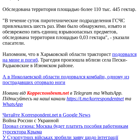
Обследована территория площадью более 110 тыс. 445 гектар.
"В течение суток пиротехнические подразделения ГСЧС
привлекались шесть раз. Ими было обнаружено, изъято и
обезврежено пять единиц взрывоопасных предметов,
обследована территория площадью 0,03 гектара", - указали
спасатели.
Напомним, что в Харьковской области тракторист
подорвался
на мине и погиб
. Трагедия произошла вблизи села Пески-
Радьковские в Изюмском районе.
А в Николаевской области подорвался комбайн, одному из
пострадавших оторвало ноги
Новини від
Корреспондент.net
в Telegram та WhatsApp.
Підписуйтесь на наші канали
https://t.me/korrespondentnet
та
WhatsApp
Читайте Korrespondent.net в Google News
Война России с Украиной
Провал сезона: Москва будет платить пособия работникам
турсектора Крыма
У Сухопутних військах зробили заяву щодо інтеграції