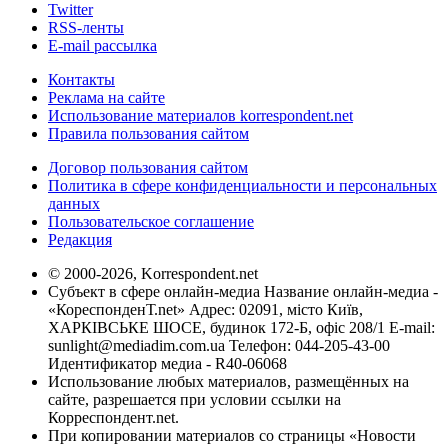
Twitter
RSS-ленты
E-mail рассылка
Контакты
Реклама на сайте
Использование материалов korrespondent.net
Правила пользования сайтом
Договор пользования сайтом
Политика в сфере конфиденциальности и персональных
данных
Пользовательское соглашение
Редакция
© 2000-2026, Korrespondent.net
Субъект в сфере онлайн-медиа Название онлайн-медиа -
«КореспонденТ.net» Адрес: 02091, місто Київ,
ХАРКІВСЬКЕ ШОСЕ, будинок 172-Б, офіс 208/1 E-mail:
sunlight@mediadim.com.ua
Телефон: 044-205-43-00
Идентификатор медиа - R40-06068
Использование любых материалов, размещённых на
сайте, разрешается при условии ссылки на
Корреспондент.net.
При копировании материалов со страницы «Новости