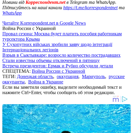
Новини від
Корреспондент.net
в Telegram та WhatsApp.
Підписуйтесь на наші канали
https://t.me/korrespondentnet
та
WhatsApp
Читайте Korrespondent.net в Google News
Война России с Украиной
Провал сезона: Москва будет платить пособия работникам
турсектора Крыма
У Сухопутних військах зробили заяву щодо інтеграції
Інтернаціональних легіонів
Взрыв в Сыктывкаре: возросло количество пострадавших
Стали известны объемы отключений в пятницу
Встреча президентов: Ермак и Рубио обсудили детали
СПЕЦТЕМА:
Война России с Украиной
ТЕГИ:
Донецкая область
,
оккупация
,
Мариуполь
,
русские
оккупанты
,
Война в Украине
Если вы заметили ошибку, выделите необходимый текст и
нажмите Ctrl+Enter, чтобы сообщить об этом редакции.