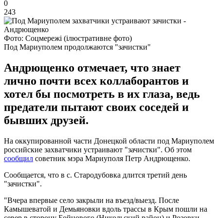
0
243
Фото: Соцмережі (ілюстративне фото)
Под Мариуполем продолжаются "зачистки"
Андрющенко отмечает, что знает
лично почти всех коллаборантов и
хотел бы посмотреть в их глаза, ведь
предатели пытают своих соседей и
бывших друзей.
На оккупированной части Донецкой области под Мариуполем
российские захватчики устраивают "зачистки". Об этом
сообщил
советник мэра Мариуполя Петр Андрющенко.
Сообщается, что в с. Стародубовка длится третий день
"зачистки".
"Вчера впервые село закрыли на въезд/выезд. После
Камышеватой и Демьяновки вдоль трассы в Крым пошли на
север в сторону Бойцового (Никольский район) и Розовки