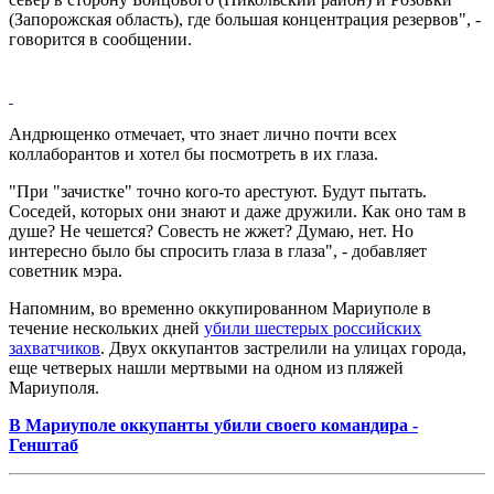
(Запорожская область), где большая концентрация резервов", -
говорится в сообщении.
Андрющенко отмечает, что знает лично почти всех
коллаборантов и хотел бы посмотреть в их глаза.
"При "зачистке" точно кого-то арестуют. Будут пытать.
Соседей, которых они знают и даже дружили. Как оно там в
душе? Не чешется? Совесть не жжет? Думаю, нет. Но
интересно было бы спросить глаза в глаза", - добавляет
советник мэра.
Напомним, во временно оккупированном Мариуполе в
течение нескольких дней
убили шестерых российских
захватчиков
. Двух оккупантов застрелили на улицах города,
еще четверых нашли мертвыми на одном из пляжей
Мариуполя.
В Мариуполе оккупанты убили своего командира -
Генштаб