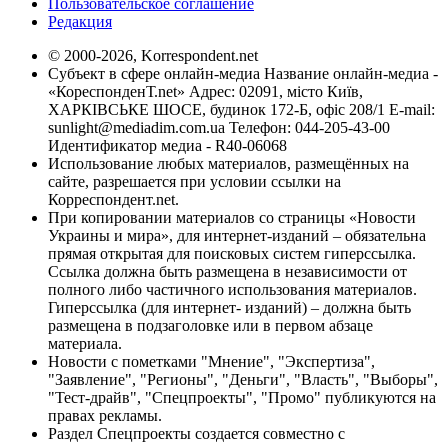
Пользовательское соглашение
Редакция
© 2000-2026, Korrespondent.net
Субъект в сфере онлайн-медиа Название онлайн-медиа -
«КореспонденТ.net» Адрес: 02091, місто Київ,
ХАРКІВСЬКЕ ШОСЕ, будинок 172-Б, офіс 208/1 E-mail:
sunlight@mediadim.com.ua
Телефон: 044-205-43-00
Идентификатор медиа - R40-06068
Использование любых материалов, размещённых на
сайте, разрешается при условии ссылки на
Корреспондент.net.
При копировании материалов со страницы «Новости
Украины и мира», для интернет-изданий – обязательна
прямая открытая для поисковых систем гиперссылка.
Ссылка должна быть размещена в независимости от
полного либо частичного использования материалов.
Гиперссылка (для интернет- изданий) – должна быть
размещена в подзаголовке или в первом абзаце
материала.
Новости с пометками "Мнение", "Экспертиза",
"Заявление", "Регионы", "Деньги", "Власть", "Выборы",
"Тест-драйв", "Спецпроекты", "Промо" публикуются на
правах рекламы.
Раздел Спецпроекты создается совместно с