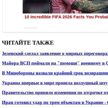
ЧИТАЙТЕ ТАКЖЕ
Зеленский сделал заявление о мирных переговора
Майора ВСП поймали на "помощи" военному в
В Минобороны назвали крайний срок возвращен
Украина впервые в мире провела воздушный шту
Правительство приняло изменения по отсрочке о
Иран готовил удар по трем объектам в Украине 