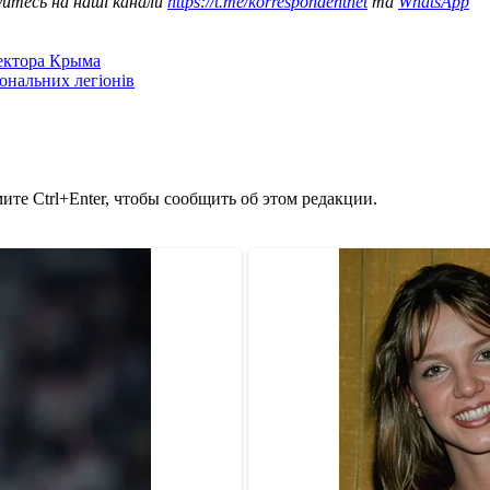
уйтесь на наші канали
https://t.me/korrespondentnet
та
WhatsApp
сектора Крыма
іональних легіонів
те Ctrl+Enter, чтобы сообщить об этом редакции.