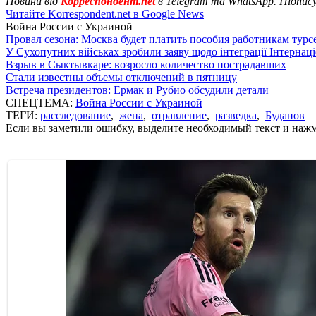
Новини від
Корреспондент.net
в Telegram та WhatsApp. Підпис
Читайте Korrespondent.net в Google News
Война России с Украиной
Провал сезона: Москва будет платить пособия работникам тур
У Сухопутних військах зробили заяву щодо інтеграції Інтернац
Взрыв в Сыктывкаре: возросло количество пострадавших
Стали известны объемы отключений в пятницу
Встреча президентов: Ермак и Рубио обсудили детали
СПЕЦТЕМА:
Война России с Украиной
ТЕГИ:
расследование
,
жена
,
отравление
,
разведка
,
Буданов
Если вы заметили ошибку, выделите необходимый текст и нажми