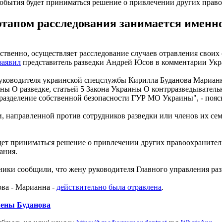
 события будет приниматься решение о привлечении других прав
тапом расследования занимается именно
твенно, осуществляет расследование случаев отравления своих 
заявил
представитель разведки Андрей Юсов в комментарии Укр
руководителя украинской спецслужбы Кирилла Буданова Марианн
раины О разведке, статьей 5 Закона Украины О контрразведывател
разделение собственной безопасности ГУР МО Украины", - пояс
, направленной против сотрудников разведки или членов их сем
удет приниматься решение о привлечении других правоохранитель
ания.
чники сообщили, что жену руководителя Главного управления р
ва - Марианна -
действительно была отравлена
.
 жены Буданова