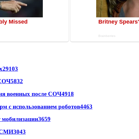
х
29103
 СОЧ
5832
ия военных после СОЧ
4918
рм с использованием роботов
4463
т мобилизации
3659
- СМИ
3043