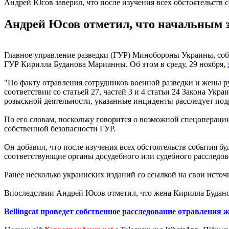
Андрей Юсов заверил, что после изучения всех обстоятельств
Андрей Юсов отметил, что начальным э
Главное управление разведки (ГУР) Минобороны Украины, собс
ГУР Кирилла Буданова Марианны. Об этом в среду, 29 ноября,
"По факту отравления сотрудников военной разведки и жены 
соответствии со статьей 27, частей 3 и 4 статьи 24 Закона Ук
розыскной деятельности, указанные инциденты расследует под
По его словам, поскольку говорится о возможной спецоперации
собственной безопасности ГУР.
Он добавил, что после изучения всех обстоятельств события б
соответствующие органы досудебного или судебного расследов
Ранее несколько украинских изданий со ссылкой на свои исто
Впоследствии Андрей Юсов отметил, что жена Кирилла Будано
Bellingcat проведет собственное расследование отравления