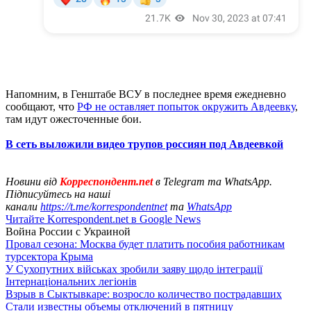
Напомним, в Генштабе ВСУ в последнее время ежедневно
сообщают, что
РФ не оставляет попыток окружить Авдеевку
,
там идут ожесточенные бои.
В сеть выложили видео трупов россиян под Авдеевкой
Новини від
Корреспондент.net
в Telegram та WhatsApp.
Підписуйтесь на наші
канали
https://t.me/korrespondentnet
та
WhatsApp
Читайте Korrespondent.net в Google News
Война России с Украиной
Провал сезона: Москва будет платить пособия работникам
турсектора Крыма
У Сухопутних військах зробили заяву щодо інтеграції
Інтернаціональних легіонів
Взрыв в Сыктывкаре: возросло количество пострадавших
Стали известны объемы отключений в пятницу