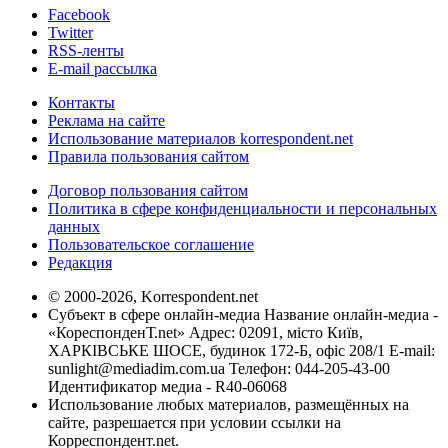
Facebook
Twitter
RSS-ленты
E-mail рассылка
Контакты
Реклама на сайте
Использование материалов korrespondent.net
Правила пользования сайтом
Договор пользования сайтом
Политика в сфере конфиденциальности и персональных
данных
Пользовательское соглашение
Редакция
© 2000-2026, Korrespondent.net
Субъект в сфере онлайн-медиа Название онлайн-медиа -
«КореспонденТ.net» Адрес: 02091, місто Київ,
ХАРКІВСЬКЕ ШОСЕ, будинок 172-Б, офіс 208/1 E-mail:
sunlight@mediadim.com.ua
Телефон: 044-205-43-00
Идентификатор медиа - R40-06068
Использование любых материалов, размещённых на
сайте, разрешается при условии ссылки на
Корреспондент.net.