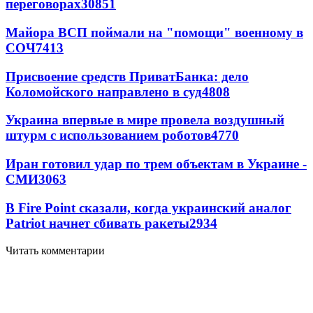
переговорах
30851
Майора ВСП поймали на "помощи" военному в
СОЧ
7413
Присвоение средств ПриватБанка: дело
Коломойского направлено в суд
4808
Украина впервые в мире провела воздушный
штурм с использованием роботов
4770
Иран готовил удар по трем объектам в Украине -
СМИ
3063
В Fire Point сказали, когда украинский аналог
Patriot начнет сбивать ракеты
2934
Читать комментарии