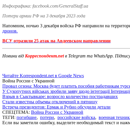
Инфографика: facebook.com/GeneralStaff.ua
Потери армии РФ на 3 декабря 2023 года
Напомним, ночью 3 декабря войска РФ направили на террито
дронов.
ВСУ отразили 25 атак на Авдеевском направлении
Новини від
Корреспондент.net
в Telegram та WhatsApp. Підпис
Читайте Korrespondent.net в Google News
Война России с Украиной
Провал сезона: Москва будет платить пособия работникам тур
У Сухопутних військах зробили заяву щодо інтеграції Інтернац
Взрыв в Сыктывкаре: возросло количество пострадавших
Стали известны объемы отключений в пятницу
Встреча президентов: Ермак и Рубио обсудили детали
СПЕЦТЕМА:
Война России с Украиной
ТЕГИ:
погибшие
,
потери
,
российские войска
,
военная техник
Если вы заметили ошибку, выделите необходимый текст и нажми