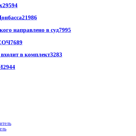
х
29594
Донбасса
21986
кого направлено в суд
7995
 СОЧ
7689
 входит в комплект
3283
И
2944
ель