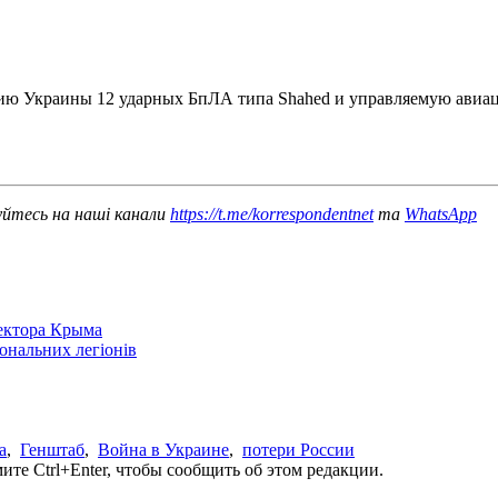
рию Украины 12 ударных БпЛА типа Shahed и управляемую ави
уйтесь на наші канали
https://t.me/korrespondentnet
та
WhatsApp
сектора Крыма
іональних легіонів
а
,
Генштаб
,
Война в Украине
,
потери России
те Ctrl+Enter, чтобы сообщить об этом редакции.