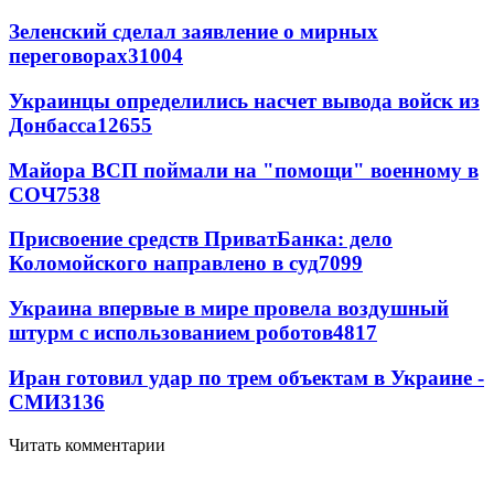
Зеленский сделал заявление о мирных
переговорах
31004
Украинцы определились насчет вывода войск из
Донбасса
12655
Майора ВСП поймали на "помощи" военному в
СОЧ
7538
Присвоение средств ПриватБанка: дело
Коломойского направлено в суд
7099
Украина впервые в мире провела воздушный
штурм с использованием роботов
4817
Иран готовил удар по трем объектам в Украине -
СМИ
3136
Читать комментарии