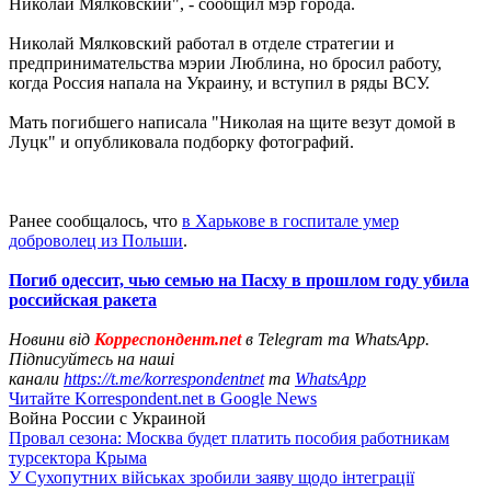
Николай Мялковский", - сообщил мэр города.
Николай Мялковский работал в отделе стратегии и
предпринимательства мэрии Люблина, но бросил работу,
когда Россия напала на Украину, и вступил в ряды ВСУ.
Мать погибшего написала "Николая на щите везут домой в
Луцк" и опубликовала подборку фотографий.
Ранее сообщалось, что
в Харькове в госпитале умер
доброволец из Польши
.
Погиб одессит, чью семью на Пасху в прошлом году убила
российская ракета
Новини від
Корреспондент.net
в Telegram та WhatsApp.
Підписуйтесь на наші
канали
https://t.me/korrespondentnet
та
WhatsApp
Читайте Korrespondent.net в Google News
Война России с Украиной
Провал сезона: Москва будет платить пособия работникам
турсектора Крыма
У Сухопутних військах зробили заяву щодо інтеграції