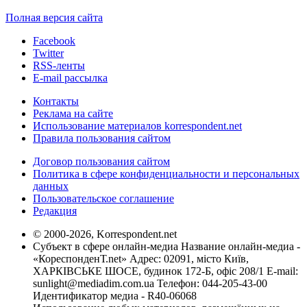
Полная версия сайта
Facebook
Twitter
RSS-ленты
E-mail рассылка
Контакты
Реклама на сайте
Использование материалов korrespondent.net
Правила пользования сайтом
Договор пользования сайтом
Политика в сфере конфиденциальности и персональных
данных
Пользовательское соглашение
Редакция
© 2000-2026, Korrespondent.net
Субъект в сфере онлайн-медиа Название онлайн-медиа -
«КореспонденТ.net» Адрес: 02091, місто Київ,
ХАРКІВСЬКЕ ШОСЕ, будинок 172-Б, офіс 208/1 E-mail:
sunlight@mediadim.com.ua
Телефон: 044-205-43-00
Идентификатор медиа - R40-06068