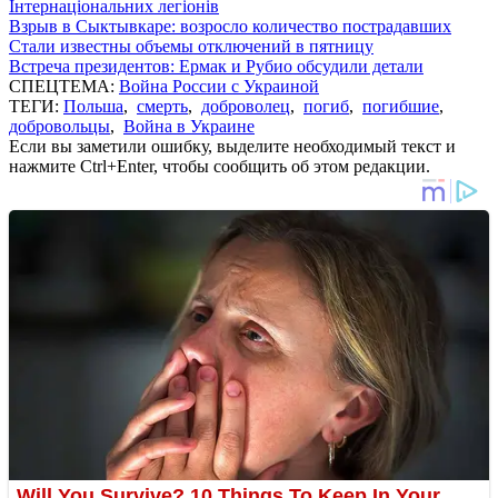
Інтернаціональних легіонів
Взрыв в Сыктывкаре: возросло количество пострадавших
Стали известны объемы отключений в пятницу
Встреча президентов: Ермак и Рубио обсудили детали
СПЕЦТЕМА:
Война России с Украиной
ТЕГИ:
Польша
,
смерть
,
доброволец
,
погиб
,
погибшие
,
добровольцы
,
Война в Украине
Если вы заметили ошибку, выделите необходимый текст и
нажмите Ctrl+Enter, чтобы сообщить об этом редакции.