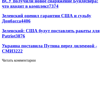
ВСУ получили новое снаряжение Бундесвера:
что входит в комплект
7374
Зеленский оценил гарантии США и судьбу
Донбасса
4406
Зеленский: США будут поставлять ракеты для
Patriot
3876
Украина поставила Путина перед дилеммой -
СМИ
3222
Читать комментарии