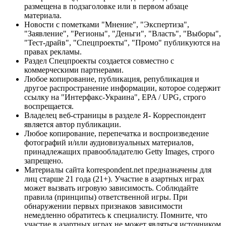
размещена в подзаголовке или в первом абзаце
материала.
Новости с пометками "Мнение", "Экспертиза",
"Заявление", "Регионы", "Деньги", "Власть", "Выборы",
"Тест-драйв", "Спецпроекты", "Промо" публикуются на
правах рекламы.
Раздел Спецпроекты создается совместно с
коммерческими партнерами.
Любое копирование, публикация, републикация и
другое распространение информации, которое содержит
ссылку на "Интерфакс-Украина", EPA / UPG, строго
воспрещается.
Владелец веб-страницы в разделе Я- Корреспондент
является автор публикации.
Любое копирование, перепечатка и воспроизведение
фотографий и/или аудиовизуальных материалов,
принадлежащих правообладателю Getty Images, строго
запрещено.
Материалы сайта korrespondent.net предназначены для
лиц старше 21 года (21+). Участие в азартных играх
может вызвать игровую зависимость. Соблюдайте
правила (принципы) ответственной игры. При
обнаружении первых признаков зависимости
немедленно обратитесь к специалисту. Помните, что
участие в азартных играх не может являться источником