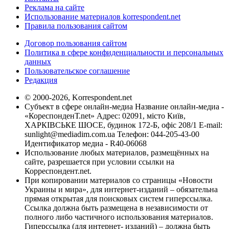
Реклама на сайте
Использование материалов korrespondent.net
Правила пользования сайтом
Договор пользования сайтом
Политика в сфере конфиденциальности и персональных
данных
Пользовательское соглашение
Редакция
© 2000-2026, Korrespondent.net
Субъект в сфере онлайн-медиа Название онлайн-медиа -
«КореспонденТ.net» Адрес: 02091, місто Київ,
ХАРКІВСЬКЕ ШОСЕ, будинок 172-Б, офіс 208/1 E-mail:
sunlight@mediadim.com.ua
Телефон: 044-205-43-00
Идентификатор медиа - R40-06068
Использование любых материалов, размещённых на
сайте, разрешается при условии ссылки на
Корреспондент.net.
При копировании материалов со страницы «Новости
Украины и мира», для интернет-изданий – обязательна
прямая открытая для поисковых систем гиперссылка.
Ссылка должна быть размещена в независимости от
полного либо частичного использования материалов.
Гиперссылка (для интернет- изданий) – должна быть