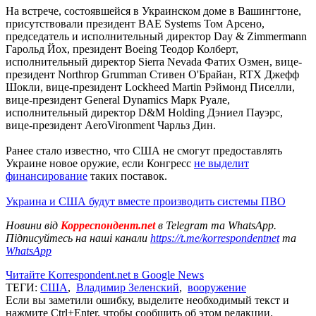
На встрече, состоявшейся в Украинском доме в Вашингтоне,
присутствовали президент BAE Systems Том Арсено,
председатель и исполнительный директор Day & Zimmermann
Гарольд Йох, президент Boeing Теодор Колберт,
исполнительный директор Sierra Nevada Фатих Озмен, вице-
президент Northrop Grumman Стивен О'Брайан, RTX Джефф
Шокли, вице-президент Lockheed Martin Рэймонд Писелли,
вице-президент General Dynamics Марк Руале,
исполнительный директор D&M Holding Дэниел Пауэрс,
вице-президент AeroVironment Чарльз Дин.
Ранее стало известно, что США не смогут предоставлять
Украине новое оружие, если Конгресс
не выделит
финансирование
таких поставок.
Украина и США будут вместе производить системы ПВО
Новини від
Корреспондент.net
в Telegram та WhatsApp.
Підписуйтесь на наші канали
https://t.me/korrespondentnet
та
WhatsApp
Читайте Korrespondent.net в Google News
ТЕГИ:
США
,
Владимир Зеленский
,
вооружение
Если вы заметили ошибку, выделите необходимый текст и
нажмите Ctrl+Enter, чтобы сообщить об этом редакции.