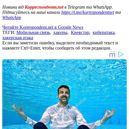
Новини від
Корреспондент.net
в Telegram та WhatsApp.
Підписуйтесь на наші канали
https://t.me/korrespondentnet
та
WhatsApp
Читайте Korrespondent.net в Google News
ТЕГИ:
Мобильная связь
,
хакеры
,
Киевстар
,
кибератака
,
хакерская атака
Если вы заметили ошибку, выделите необходимый текст и
нажмите Ctrl+Enter, чтобы сообщить об этом редакции.