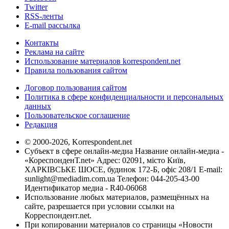
Twitter
RSS-ленты
E-mail рассылка
Контакты
Реклама на сайте
Использование материалов korrespondent.net
Правила пользования сайтом
Договор пользования сайтом
Политика в сфере конфиденциальности и персональных
данных
Пользовательское соглашение
Редакция
© 2000-2026, Korrespondent.net
Субъект в сфере онлайн-медиа Название онлайн-медиа -
«КореспонденТ.net» Адрес: 02091, місто Київ,
ХАРКІВСЬКЕ ШОСЕ, будинок 172-Б, офіс 208/1 E-mail:
sunlight@mediadim.com.ua
Телефон: 044-205-43-00
Идентификатор медиа - R40-06068
Использование любых материалов, размещённых на
сайте, разрешается при условии ссылки на
Корреспондент.net.
При копировании материалов со страницы «Новости