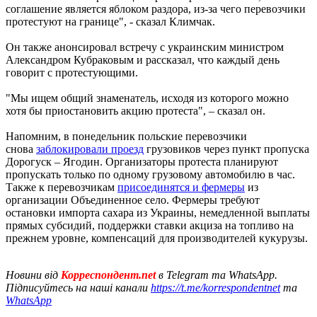
соглашение является яблоком раздора, из-за чего перевозчики
протестуют на границе", - сказал Климчак.
Он также анонсировал встречу с украинским министром
Александром Кубраковым и рассказал, что каждый день
говорит с протестующими.
"Мы ищем общий знаменатель, исходя из которого можно
хотя бы приостановить акцию протеста", – сказал он.
Напомним, в понедельник польские перевозчики
снова
заблокировали проезд
грузовиков через пункт пропуска
Дорогуск – Ягодин. Организаторы протеста планируют
пропускать только по одному грузовому автомобилю в час.
Также к перевозчикам
присоединятся и фермеры
из
организации Объединенное село. Фермеры требуют
остановки импорта сахара из Украины, немедленной выплаты
прямых субсидий, поддержки ставки акциза на топливо на
прежнем уровне, компенсаций для производителей кукурузы.
Новини від
Корреспондент.net
в Telegram та WhatsApp.
Підписуйтесь на наші канали
https://t.me/korrespondentnet
та
WhatsApp