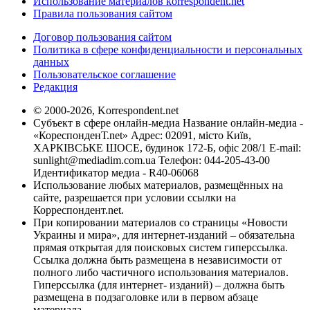
Использование материалов korrespondent.net
Правила пользования сайтом
Договор пользования сайтом
Политика в сфере конфиденциальности и персональных
данных
Пользовательское соглашение
Редакция
© 2000-2026, Korrespondent.net
Субъект в сфере онлайн-медиа Название онлайн-медиа -
«КореспонденТ.net» Адрес: 02091, місто Київ,
ХАРКІВСЬКЕ ШОСЕ, будинок 172-Б, офіс 208/1 E-mail:
sunlight@mediadim.com.ua
Телефон: 044-205-43-00
Идентификатор медиа - R40-06068
Использование любых материалов, размещённых на
сайте, разрешается при условии ссылки на
Корреспондент.net.
При копировании материалов со страницы «Новости
Украины и мира», для интернет-изданий – обязательна
прямая открытая для поисковых систем гиперссылка.
Ссылка должна быть размещена в независимости от
полного либо частичного использования материалов.
Гиперссылка (для интернет- изданий) – должна быть
размещена в подзаголовке или в первом абзаце
материала.