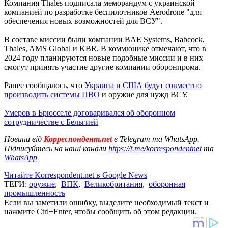
Компания Thales подписала меморандум с украинской
компанией по разработке беспилотников Aerodrone "для
обеспечения новых возможностей для ВСУ".
В составе миссии были компании BAE Systems, Babcock,
Thales, AMS Global и KBR. В коммюнике отмечают, что в
2024 году планируются новые подобные миссии и в них
смогут принять участие другие компании оборонпрома.
Ранее сообщалось, что
Украина и США будут совместно
производить системы ПВО
и оружие для нужд ВСУ.
Умеров в Брюсселе договаривался об оборонном
сотрудничестве с Бельгией
Новини від
Корреспондент.net
в Telegram та WhatsApp.
Підписуйтесь на наші канали
https://t.me/korrespondentnet
та
WhatsApp
Читайте Korrespondent.net в Google News
ТЕГИ:
оружие
,
ВПК
,
Великобритания
,
оборонная
промышленность
Если вы заметили ошибку, выделите необходимый текст и
нажмите Ctrl+Enter, чтобы сообщить об этом редакции.