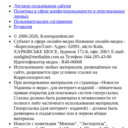
Договор пользования сайтом
Политика в сфере конфиденциальности и персональных
данных
Пользовательское соглашение
Редакция
© 2000-2026, Korrespondent.net
Субъект в сфере онлайн-медиа Название онлайн-медиа -
«КореспонденТ.net» Адрес: 02091, місто Київ,
ХАРКІВСЬКЕ ШОСЕ, будинок 172-Б, офіс 208/1 E-mail:
sunlight@mediadim.com.ua
Телефон: 044-205-43-00
Идентификатор медиа - R40-06068
Использование любых материалов, размещённых на
сайте, разрешается при условии ссылки на
Корреспондент.net.
При копировании материалов со страницы «Новости
Украины и мира», для интернет-изданий – обязательна
прямая открытая для поисковых систем гиперссылка.
Ссылка должна быть размещена в независимости от
полного либо частичного использования материалов.
Гиперссылка (для интернет- изданий) – должна быть
размещена в подзаголовке или в первом абзаце
материала.
Новости с пометками "Мнение", "Экспертиза",