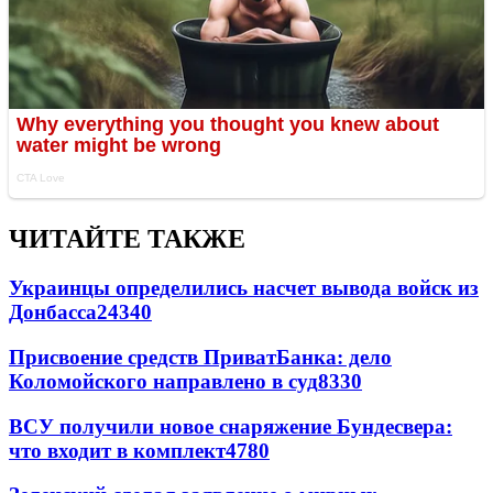
ЧИТАЙТЕ ТАКЖЕ
Украинцы определились насчет вывода войск из
Донбасса
24340
Присвоение средств ПриватБанка: дело
Коломойского направлено в суд
8330
ВСУ получили новое снаряжение Бундесвера:
что входит в комплект
4780