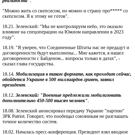
реальности"
.
"Можно жить со скепсисом, но можно и страну про***** со
скепсисом. Я к этому не готов".
18.21. Зеленский: "Мы не контролируем небо, это оказало
влияние на спецоперацию на Южном направлении в 2023
году".
18.19. "Я уверен, что Соединенные Штаты нас не предадут и
договоренности будут выполнены... Мне кажется, я нашел
договоренности с Байденом... вопросы только в датах", -
сказал глава государства.
18.14.
Мобилизация в таком формате, как проходит сейчас,
обойдется Украине в 500 миллиардов гривен, заявил
президент
.
18.12.
Зеленский: "Военные предложили мобилизовать
дополнительно 450-500 тысяч человек"
.
18.08. Зеленский анонсировал передачу Украине "партию"
ЗРК Patriot. Говорит, что пообещал союзникам не разглашать
точное количество систем.
18.02. Началась пресс-конференция. Президент взял вводное