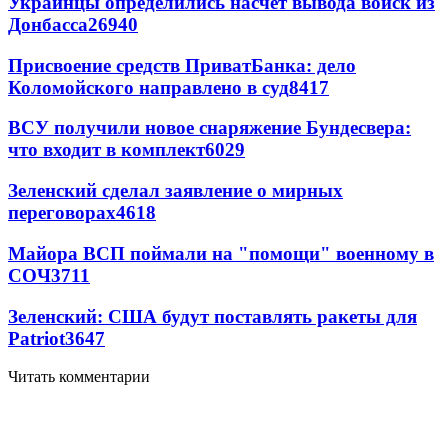
Украинцы определились насчет вывода войск из
Донбасса
26940
Присвоение средств ПриватБанка: дело
Коломойского направлено в суд
8417
ВСУ получили новое снаряжение Бундесвера:
что входит в комплект
6029
Зеленский сделал заявление о мирных
переговорах
4618
Майора ВСП поймали на "помощи" военному в
СОЧ
3711
Зеленский: США будут поставлять ракеты для
Patriot
3647
Читать комментарии