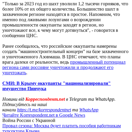
"Только за 2023 год из шахт уволили 1,2 тысячи горняков, что
более 10% от их общего количества. Большинство шахт в
захваченном регионе находятся в простое. Напомним, что
именно под лживыми лозунгами о возрождении
промышленности оккупанты заходят в регион, но
уничтожают все, к чему могут дотянуться", - говорится в
сообщении ЦНС.
Ранее сообщалось, что российские оккупанты намерены
создать "машиностроительный концерн" на базе захваченного
и уничтоженного Азовмаша. В ЦНС отмечают, что планы
врага далеки от реальности, ведь
промышленный потенциал
региона сами россияне уничтожили и продолжают его
уничтожать
.
СМИ: В Крыму оккупанты "национализировали"
имущество Пинчука
Новини від
Корреспондент.net
в Telegram та WhatsApp.
Підписуйтесь на наші
канали
https://t.me/korrespondentnet
та
WhatsApp
Читайте Korrespondent.net в Google News
Война России с Украиной
Провал сезона: Москва будет платить пособия работникам
турсектора Крыма