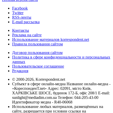
Facebook
Twitter
RSS-ленты
E-mail рассылка
Контакты
Реклама на сайте
Использование материалов korrespondent.net
Правила пользования сайтом
Договор пользования сайтом
Политика в сфере конфиденциальности и персональных
данных
Пользовательское соглашение
Редакция
© 2000-2026, Korrespondent.net
Субъект в сфере онлайн-медиа Название онлайн-медиа -
«КореспонденТ.net» Адрес: 02091, місто Київ,
ХАРКІВСЬКЕ ШОСЕ, будинок 172-Б, офіс 208/1 E-mail:
sunlight@mediadim.com.ua
Телефон: 044-205-43-00
Идентификатор медиа - R40-06068
Использование любых материалов, размещённых на
сайте, разрешается при условии ссылки на