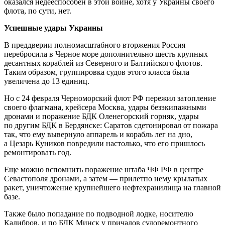
оказался недееспособен в этой войне, хотя у Украины своего
флота, по сути, нет.
Успешные удары Украины
В преддверии полномасштабного вторжения Россия
перебросила в Черное море дополнительно шесть крупных
десантных кораблей из Северного и Балтийского флотов.
Таким образом, группировка судов этого класса была
увеличена до 13 единиц.
Но с 24 февраля Черноморский флот РФ пережил затопление
своего флагмана, крейсера Москва, удары безэкипажными
дронами и поражение БДК Оленегорский горняк, удары
по другим БДК в Бердянске: Саратов сдетонировал от пожара
так, что ему вывернуло аппарель и корабль лег на дно,
а Цезарь Куников повредили настолько, что его пришлось
ремонтировать год.
Еще можно вспомнить поражение штаба ЧФ РФ в центре
Севастополя дронами, а затем — прилетпо нему крылатых
ракет, уничтожение крупнейшего нефтехранилища на главной
базе.
Также было попадание по подводной лодке, носителю
Калибров, и по БДК Минск у причалов судоремонтного