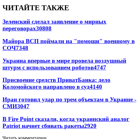
ЧИТАЙТЕ ТАКЖЕ
Зеленский сделал заявление о мирных
переговорах
30808
Майора ВСП поймали на "помощи" военному в
СОЧ
7348
Украина впервые в мире провела воздушный
штурм с использованием роботов
4747
Присвоение средств ПриватБанка: дело
Коломойского направлено в суд
4140
Иран готовил удар по трем объектам в Украине -
СМИ
3047
В Fire Point сказали, когда украинский аналог
Patriot начнет сбивать ракеты
2920
Читать комментарии