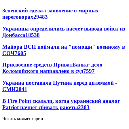
Зеленский сделал заявление о мирных
переговорах
29483
Украинцы определились насчет вывода войск из
Донбасса
18538
Майора ВСП поймали на "помощи" военному в
СОЧ
7605
Присвоение средств ПриватБанка: дело
Коломойского направлено в суд
7597
Украина поставила Путина перед дилеммой -
СМИ
2841
В Fire Point сказали, когда украинский аналог
Patriot начнет сбивать ракеты
2383
Читать комментарии