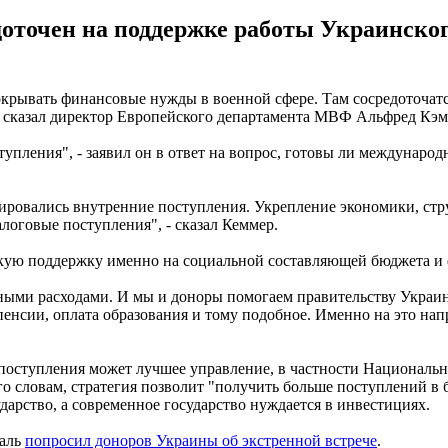
точен на поддержке работы Украинского
рывать финансовые нужды в военной сфере. Там сосредоточатс
сказал директор Европейского департамента МВФ Альфред Кэм
тупления", - заявил он в ответ на вопрос, готовы ли междунар
ерировались внутренние поступления. Укрепление экономики, 
логовые поступления", - сказал Кеммер.
скую поддержку именно на социальной составляющей бюджета и
ьными расходами. И мы и доноры помогаем правительству Украи
пенсии, оплата образования и тому подобное. Именно на это на
поступления может лучшее управление, в частности Национальна
 словам, стратегия позволит "получить больше поступлений в б
дарство, а современное государство нуждается в инвестициях.
галь
попросил доноров Украины об экстренной встрече
.