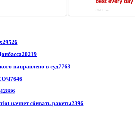
х
29526
Донбасса
20219
кого направлено в суд
7763
 СОЧ
7646
И
2886
triot начнет сбивать ракеты
2396