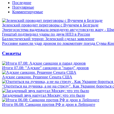
Последние
Популярные
Комментируемые
Зеленский проводит переговоры с Вучичем в Белграде
Энергосистема выдержала рекордную августовскую жару - Шм
Генштаб подтвердил удары по двум НПЗ в России
Баллистический террор: Зеленский сделал заявление
Россияне нанесли удар дроном по локомотиву поезда Сумы-Ки
Сюжеты
Итоги 07.08: "Адские" санкции и "парад" дронов
Адские санкции. Решение Сената США
"Охотиться на лучника, а не на стрелу". Как Украине бороться 
Загадочный звук напугал Москву: что это было
Итоги 06.08: Санкции против РФ и дрон в Лейпциге