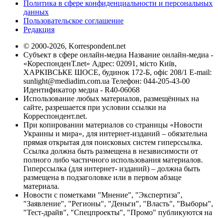
Политика в сфере конфиденциальности и персональных
данных
Пользовательское соглашение
Редакция
© 2000-2026, Korrespondent.net
Субъект в сфере онлайн-медиа Название онлайн-медиа -
«КореспонденТ.net» Адрес: 02091, місто Київ,
ХАРКІВСЬКЕ ШОСЕ, будинок 172-Б, офіс 208/1 E-mail:
sunlight@mediadim.com.ua
Телефон: 044-205-43-00
Идентификатор медиа - R40-06068
Использование любых материалов, размещённых на
сайте, разрешается при условии ссылки на
Корреспондент.net.
При копировании материалов со страницы «Новости
Украины и мира», для интернет-изданий – обязательна
прямая открытая для поисковых систем гиперссылка.
Ссылка должна быть размещена в независимости от
полного либо частичного использования материалов.
Гиперссылка (для интернет- изданий) – должна быть
размещена в подзаголовке или в первом абзаце
материала.
Новости с пометками "Мнение", "Экспертиза",
"Заявление", "Регионы", "Деньги", "Власть", "Выборы",
"Тест-драйв", "Спецпроекты", "Промо" публикуются на