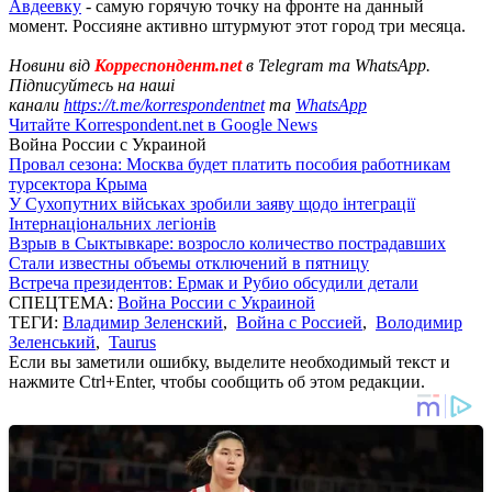
Авдеевку
- самую горячую точку на фронте на данный
момент. Россияне активно штурмуют этот город три месяца.
Новини від
Корреспондент.net
в Telegram та WhatsApp.
Підписуйтесь на наші
канали
https://t.me/korrespondentnet
та
WhatsApp
Читайте Korrespondent.net в Google News
Война России с Украиной
Провал сезона: Москва будет платить пособия работникам
турсектора Крыма
У Сухопутних військах зробили заяву щодо інтеграції
Інтернаціональних легіонів
Взрыв в Сыктывкаре: возросло количество пострадавших
Стали известны объемы отключений в пятницу
Встреча президентов: Ермак и Рубио обсудили детали
СПЕЦТЕМА:
Война России с Украиной
ТЕГИ:
Владимир Зеленский
,
Война с Россией
,
Володимир
Зеленський
,
Taurus
Если вы заметили ошибку, выделите необходимый текст и
нажмите Ctrl+Enter, чтобы сообщить об этом редакции.