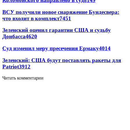
Коломойского направлено в суд
8149
ВСУ получили новое снаряжение Бундесвера:
что входит в комплект
7451
Зеленский оценил гарантии США и судьбу
Донбасса
4620
Суд изменил меру пресечения Ермаку
4014
Зеленский: США будут поставлять ракеты для
Patriot
3912
Читать комментарии