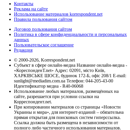
Контакты
Реклама на сайте
Использование материалов korrespondent.net
Правила пользования сайтом
Договор пользования сайтом
Политика в сфере конфиденциальности и персональных
данных
Пользовательское соглашение
Редакция
© 2000-2026, Korrespondent.net
Субъект в сфере онлайн-медиа Название онлайн-медиа -
«КореспонденТ.net» Адрес: 02091, місто Київ,
ХАРКІВСЬКЕ ШОСЕ, будинок 172-Б, офіс 208/1 E-mail:
sunlight@mediadim.com.ua
Телефон: 044-205-43-00
Идентификатор медиа - R40-06068
Использование любых материалов, размещённых на
сайте, разрешается при условии ссылки на
Корреспондент.net.
При копировании материалов со страницы «Новости
Украины и мира», для интернет-изданий – обязательна
прямая открытая для поисковых систем гиперссылка.
Ссылка должна быть размещена в независимости от
полного либо частичного использования материалов.