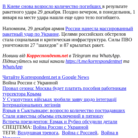
В Киеве снова возросло количество погибших
в результате
ракетного удара 29 декабря. Поздно вечером, в понедельник, 1
января на месте удара нашли еще одно тело погибшего.
Напомним, 29 декабря армия
России нанесла массированный
ракетный удар по Украине
. Целями российских обстрелов
стала социальная и критическая инфраструктура. Силы ПВО
уничтожили 27 "шахедов" и 87 крылатых ракет.
Новини від
Корреспондент.net
в Telegram та WhatsApp.
Підписуйтесь на наші канали
https://t.me/korrespondentnet
та
WhatsApp
Читайте Korrespondent.net в Google News
Война России с Украиной
Провал сезона: Москва будет платить пособия работникам
турсектора Крыма
У Сухопутних військах зробили заяву щодо інтеграції
Інтернаціональних легіонів
Взрыв в Сыктывкаре: возросло количество пострадавших
Стали известны объемы отключений в пятницу
Встреча президентов: Ермак и Рубио обсудили детали
СПЕЦТЕМА:
Война России с Украиной
ТЕГИ:
Воздушная тревога
,
Война с Россией
,
Война в