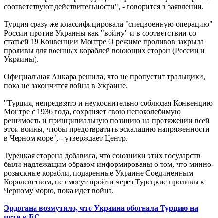
соответствуют действительности", - говорится в заявлении.
Турция сразу же классифицировала "спецвоенную операцию"
России против Украины как "войну" и в соответствии со
статьей 19 Конвенции Монтре О режиме проливов закрыла
проливы для военных кораблей воюющих сторон (России и
Украины).
Официальная Анкара решила, что не пропустит тральщики,
пока не закончится война в Украине.
"Турция, непредвзято и неукоснительно соблюдая Конвенцию
Монтре с 1936 года, сохраняет свою непоколебимую
решимость и принципиальную позицию на протяжении всей
этой войны, чтобы предотвратить эскалацию напряженности
в Черном море", - утверждает Центр.
Турецкая сторона добавила, что союзники этих государств
были надлежащим образом информированы о том, что минно-
розыскные корабли, подаренные Украине Соединенным
Королевством, не смогут пройти через Турецкие проливы к
Черному морю, пока идет война.
Эрдогана возмутило, что Украина обогнала Турцию на
пути в ЕС