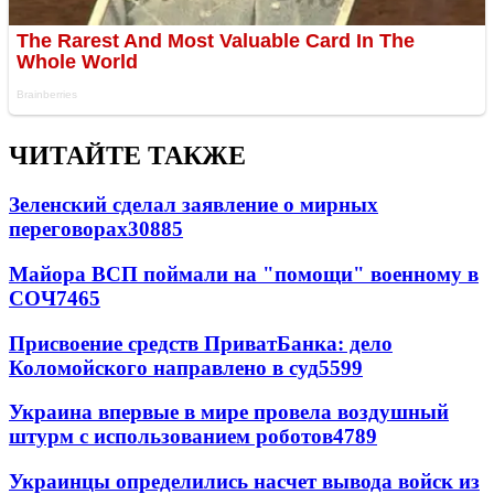
ЧИТАЙТЕ ТАКЖЕ
Зеленский сделал заявление о мирных
переговорах
30885
Майора ВСП поймали на "помощи" военному в
СОЧ
7465
Присвоение средств ПриватБанка: дело
Коломойского направлено в суд
5599
Украина впервые в мире провела воздушный
штурм с использованием роботов
4789
Украинцы определились насчет вывода войск из