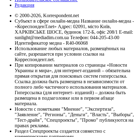
Редакция
© 2000-2026, Korrespondent.net
Субъект в сфере онлайн-медиа Название онлайн-медиа -
«КореспонденТ.net» Адрес: 02091, місто Київ,
ХАРКІВСЬКЕ ШОСЕ, будинок 172-Б, офіс 208/1 E-mail:
sunlight@mediadim.com.ua
Телефон: 044-205-43-00
Идентификатор медиа - R40-06068
Использование любых материалов, размещённых на
сайте, разрешается при условии ссылки на
Корреспондент.net.
При копировании материалов со страницы «Новости
Украины и мира», для интернет-изданий – обязательна
прямая открытая для поисковых систем гиперссылка.
Ссылка должна быть размещена в независимости от
полного либо частичного использования материалов.
Гиперссылка (для интернет- изданий) – должна быть
размещена в подзаголовке или в первом абзаце
материала.
Новости с пометками "Мнение", "Экспертиза",
"Заявление", "Регионы", "Деньги", "Власть", "Выборы",
"Тест-драйв", "Спецпроекты", "Промо" публикуются на
правах рекламы.
Раздел Спецпроекты создается совместно с
коммерческими партнерами.