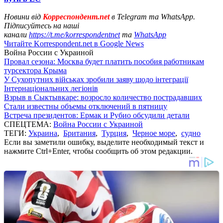
Новини від
Корреспондент.net
в Telegram та WhatsApp.
Підписуйтесь на наші
канали
https://t.me/korrespondentnet
та
WhatsApp
Читайте Korrespondent.net в Google News
Война России с Украиной
Провал сезона: Москва будет платить пособия работникам
турсектора Крыма
У Сухопутних військах зробили заяву щодо інтеграції
Інтернаціональних легіонів
Взрыв в Сыктывкаре: возросло количество пострадавших
Стали известны объемы отключений в пятницу
Встреча президентов: Ермак и Рубио обсудили детали
СПЕЦТЕМА:
Война России с Украиной
ТЕГИ:
Украина
,
Британия
,
Турция
,
Черное море
,
судно
Если вы заметили ошибку, выделите необходимый текст и
нажмите Ctrl+Enter, чтобы сообщить об этом редакции.