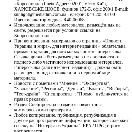
«КореспонденТ.net» Адрес: 02091, місто Київ,
ХАРКІВСЬКЕ ШОСЕ, будинок 172-Б, офіс 208/1 E-mail:
sunlight@mediadim.com.ua
Телефон: 044-205-43-00
Идентификатор медиа - R40-06068
Использование любых материалов, размещённых на
сайте, разрешается при условии ссылки на
Корреспондент.net.
При копировании материалов со страницы «Новости
Украины и мира», для интернет-изданий – обязательна
прямая открытая для поисковых систем гиперссылка.
Ссылка должна быть размещена в независимости от
полного либо частичного использования материалов.
Гиперссылка (для интернет- изданий) – должна быть
размещена в подзаголовке или в первом абзаце
материала.
Новости с пометками "Мнение", "Экспертиза",
"Заявление", "Регионы", "Деньги", "Власть", "Выборы",
"Тест-драйв", "Спецпроекты", "Промо" публикуются на
правах рекламы.
Раздел Спецпроекты создается совместно с
коммерческими партнерами.
Любое копирование, публикация, републикация и
другое распространение информации, которое содержит
ссылку на "Интерфакс-Украина", EPA / UPG, строго
воспрещается.