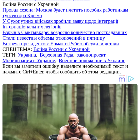
Война России с Украиной
Провал сезона: Москва будет платить пособия работникам
турсектора Крыма
У Сухопутних військах зробили заяву щодо інтеграції
Інтернаціональних легіонів
Взрыв в Сыктывкаре: возросло количество пострадавших
Стали известны объемы отключений в пятницу
Встреча президентов: Ермак и Рубио обсудили детали
СПЕЦТЕМА:
Война России с Украиной
ТЕГИ:
Украина
,
Верховная Рада
,
законопроект
,
Мобилизация в Украине
,
Военное положение в Украине
Если вы заметили ошибку, выделите необходимый текст и
нажмите Ctrl+Enter, чтобы сообщить об этом редакции.