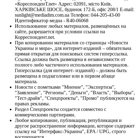
«КореспонденТ.net» Адрес: 02091, місто Київ,
ХАРКІВСЬКЕ ШОСЕ, будинок 172-Б, офіс 208/1 E-mail:
sunlight@mediadim.com.ua
Телефон: 044-205-43-00
Идентификатор медиа - R40-06068
Использование любых материалов, размещённых на
сайте, разрешается при условии ссылки на
Корреспондент.net.
При копировании материалов со страницы «Новости
Украины и мира», для интернет-изданий – обязательна
прямая открытая для поисковых систем гиперссылка.
Ссылка должна быть размещена в независимости от
полного либо частичного использования материалов.
Гиперссылка (для интернет- изданий) – должна быть
размещена в подзаголовке или в первом абзаце
материала.
Новости с пометками "Мнение", "Экспертиза",
"Заявление", "Регионы", "Деньги", "Власть", "Выборы",
"Тест-драйв", "Спецпроекты", "Промо" публикуются на
правах рекламы.
Раздел Спецпроекты создается совместно с
коммерческими партнерами.
Любое копирование, публикация, републикация и
другое распространение информации, которое содержит
ссылку на "Интерфакс-Украина", EPA / UPG, строго
воспрещается.