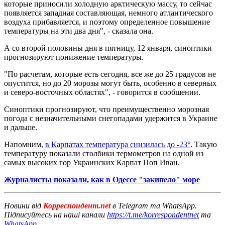
которые приносили холодную арктическую массу, то сейчас
появляется западная составляющая, немного атлантического
воздуха прибавляется, и поэтому определенное повышение
температуры на эти два дня", - сказала она.
А со второй половины дня в пятницу, 12 января, синоптики
прогнозируют понижение температуры.
"По расчетам, которые есть сегодня, все же до 25 градусов не
опустится, но до 20 морозы могут быть, особенно в северных
и северо-восточных областях", - говорится в сообщении.
Синоптики прогнозируют, что преимущественно морозная
погода с незначительными снегопадами удержится в Украине
и дальше.
Напомним,
в Карпатах температура снизилась до -23°
. Такую
температуру показали столбики термометров на одной из
самых высоких гор Украинских Карпат Поп Иван.
Журналисты показали, как в Одессе "закипело" море
Новини від
Корреспондент.net
в Telegram та WhatsApp.
Підписуйтесь на наші канали
https://t.me/korrespondentnet
та
WhatsApp