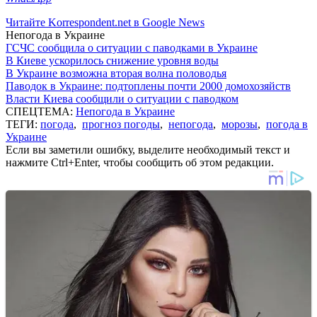
Читайте Korrespondent.net в Google News
Непогода в Украине
ГСЧС сообщила о ситуации с паводками в Украине
В Киеве ускорилось снижение уровня воды
В Украине возможна вторая волна половодья
Паводок в Украине: подтоплены почти 2000 домохозяйств
Власти Киева сообщили о ситуации с паводком
СПЕЦТЕМА:
Непогода в Украине
ТЕГИ:
погода
,
прогноз погоды
,
непогода
,
морозы
,
погода в
Украине
Если вы заметили ошибку, выделите необходимый текст и
нажмите Ctrl+Enter, чтобы сообщить об этом редакции.