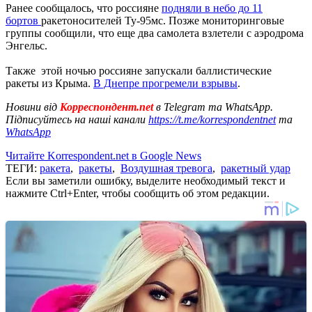
Ранее сообщалось, что россияне
подняли в небо до 11
бортов
ракетоносителей Ту-95мс. Позже мониторинговые
группы сообщили, что еще два самолета взлетели с аэродрома
Энгельс.
Также этой ночью россияне запускали баллистические
ракеты из Крыма.
В Днепре прогремели взрывы
.
Новини від
Корреспондент.net
в Telegram та WhatsApp.
Підписуйтесь на наші канали
https://t.me/korrespondentnet
та
WhatsApp
Читайте Korrespondent.net в Google News
ТЕГИ:
ракета
,
ракеты
,
Воздушная тревога
,
ракетный удар
Если вы заметили ошибку, выделите необходимый текст и
нажмите Ctrl+Enter, чтобы сообщить об этом редакции.