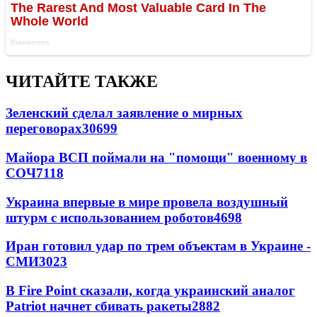
ЧИТАЙТЕ ТАКЖЕ
Зеленский сделал заявление о мирных
переговорах
30699
Майора ВСП поймали на "помощи" военному в
СОЧ
7118
Украина впервые в мире провела воздушный
штурм с использованием роботов
4698
Иран готовил удар по трем объектам в Украине -
СМИ
3023
В Fire Point сказали, когда украинский аналог
Patriot начнет сбивать ракеты
2882