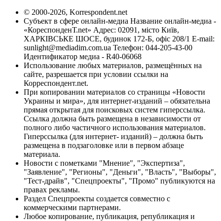
© 2000-2026, Korrespondent.net
Субъект в сфере онлайн-медиа Название онлайн-медиа -
«КореспонденТ.net» Адрес: 02091, місто Київ,
ХАРКІВСЬКЕ ШОСЕ, будинок 172-Б, офіс 208/1 E-mail:
sunlight@mediadim.com.ua
Телефон: 044-205-43-00
Идентификатор медиа - R40-06068
Использование любых материалов, размещённых на
сайте, разрешается при условии ссылки на
Корреспондент.net.
При копировании материалов со страницы «Новости
Украины и мира», для интернет-изданий – обязательна
прямая открытая для поисковых систем гиперссылка.
Ссылка должна быть размещена в независимости от
полного либо частичного использования материалов.
Гиперссылка (для интернет- изданий) – должна быть
размещена в подзаголовке или в первом абзаце
материала.
Новости с пометками "Мнение", "Экспертиза",
"Заявление", "Регионы", "Деньги", "Власть", "Выборы",
"Тест-драйв", "Спецпроекты", "Промо" публикуются на
правах рекламы.
Раздел Спецпроекты создается совместно с
коммерческими партнерами.
Любое копирование, публикация, републикация и