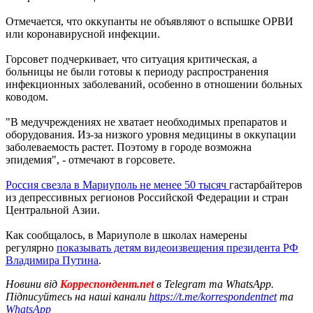
Отмечается, что оккупанты не объявляют о вспышке ОРВИ
или коронавирусной инфекции.
Горсовет подчеркивает, что ситуация критическая, а
больницы не были готовы к периоду распространения
инфекционных заболеваний, особенно в отношении больных
ководом.
"В медучреждениях не хватает необходимых препаратов и
оборудования. Из-за низкого уровня медицины в оккупации
заболеваемость растет. Поэтому в городе возможна
эпидемия", - отмечают в горсовете.
Россия свезла в Мариуполь не менее 50 тысяч
гастарбайтеров
из депрессивных регионов Российской Федерации и стран
Центральной Азии.
Как сообщалось, в Мариуполе в школах намерены
регулярно
показывать детям видеоизвещения президента РФ
Владимира Путина
.
Новини від
Корреспондент.net
в Telegram та WhatsApp.
Підписуйтесь на наші канали
https://t.me/korrespondentnet
та
WhatsApp