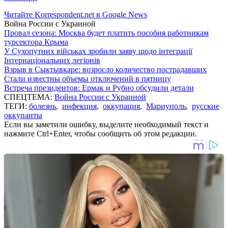
Читайте Korrespondent.net в Google News
Война России с Украиной
Провал сезона: Москва будет платить пособия работникам
турсектора Крыма
У Сухопутних військах зробили заяву щодо інтеграції
Інтернаціональних легіонів
Взрыв в Сыктывкаре: возросло количество пострадавших
Стали известны объемы отключений в пятницу
Встреча президентов: Ермак и Рубио обсудили детали
СПЕЦТЕМА:
Война России с Украиной
ТЕГИ:
болезнь
,
инфекция
,
оккупация
,
Мариуполь
,
русские
оккупанты
Если вы заметили ошибку, выделите необходимый текст и
нажмите Ctrl+Enter, чтобы сообщить об этом редакции.