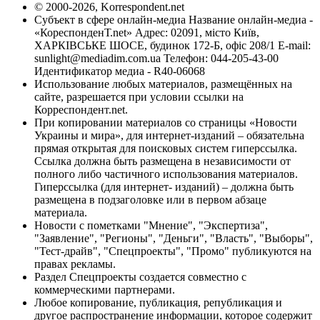
© 2000-2026, Korrespondent.net
Субъект в сфере онлайн-медиа Название онлайн-медиа -
«КореспонденТ.net» Адрес: 02091, місто Київ,
ХАРКІВСЬКЕ ШОСЕ, будинок 172-Б, офіс 208/1 E-mail:
sunlight@mediadim.com.ua
Телефон: 044-205-43-00
Идентификатор медиа - R40-06068
Использование любых материалов, размещённых на
сайте, разрешается при условии ссылки на
Корреспондент.net.
При копировании материалов со страницы «Новости
Украины и мира», для интернет-изданий – обязательна
прямая открытая для поисковых систем гиперссылка.
Ссылка должна быть размещена в независимости от
полного либо частичного использования материалов.
Гиперссылка (для интернет- изданий) – должна быть
размещена в подзаголовке или в первом абзаце
материала.
Новости с пометками "Мнение", "Экспертиза",
"Заявление", "Регионы", "Деньги", "Власть", "Выборы",
"Тест-драйв", "Спецпроекты", "Промо" публикуются на
правах рекламы.
Раздел Спецпроекты создается совместно с
коммерческими партнерами.
Любое копирование, публикация, републикация и
другое распространение информации, которое содержит