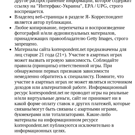
другое распространение информации, которое содержит
ссылку на "Интерфакс-Украина", EPA / UPG, строго
воспрещается.
Владелец веб-страницы в разделе Я- Корреспондент
является автор публикации.
Любое копирование, перепечатка и воспроизведение
фотографий и/или аудиовизуальных материалов,
принадлежащих правообладателю Getty Images, строго
запрещено.
Материалы сайта korrespondent.net предназначены для
лиц старше 21 года (21+). Участие в азартных играх
может вызвать игровую зависимость. Соблюдайте
правила (принципы) ответственной игры. При
обнаружении первых признаков зависимости
немедленно обратитесь к специалисту. Помните, что
участие в азартных играх не может являться источником
доходов или альтернативой работе. Информационный
ресурс korrespondent.net не проводит игры на реальные
и/или виртуальные деньги, сайт не принимает ни в
какой форме оплату ставок и других платежей, которые
связаны/могут быть связаны с азартными играми,
букмекерами или тотализаторами. Какие-либо
материалы на информационном ресурсе
korrespondent.net публикуются исключительно в
информационных целях.