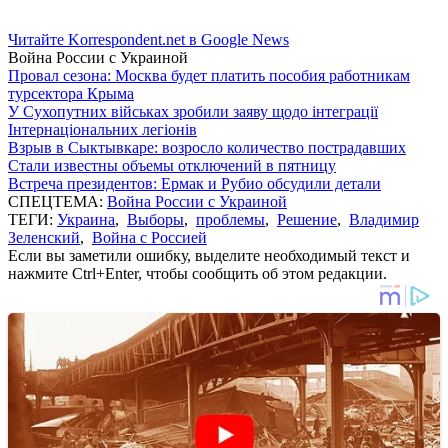
Читайте Korrespondent.net в Google News
Война России с Украиной
Провал сезона: Москва будет платить пособия работникам
турсектора Крыма
У Сухопутних військах зробили заяву щодо інтеграції
Інтернаціональних легіонів
Взрыв в Сыктывкаре: возросло количество пострадавших
Стали известны объемы отключений в пятницу
Встреча президентов: Ермак и Рубио обсудили детали
СПЕЦТЕМА:
Война России с Украиной
ТЕГИ:
Украина
,
Выборы
,
проблемы
,
Решение
,
Владимир
Зеленский
,
Война с Россией
Если вы заметили ошибку, выделите необходимый текст и
нажмите Ctrl+Enter, чтобы сообщить об этом редакции.