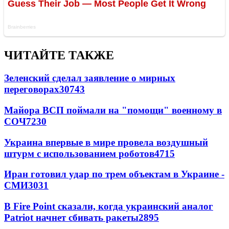
ЧИТАЙТЕ ТАКЖЕ
Зеленский сделал заявление о мирных
переговорах
30743
Майора ВСП поймали на "помощи" военному в
СОЧ
7230
Украина впервые в мире провела воздушный
штурм с использованием роботов
4715
Иран готовил удар по трем объектам в Украине -
СМИ
3031
В Fire Point сказали, когда украинский аналог
Patriot начнет сбивать ракеты
2895