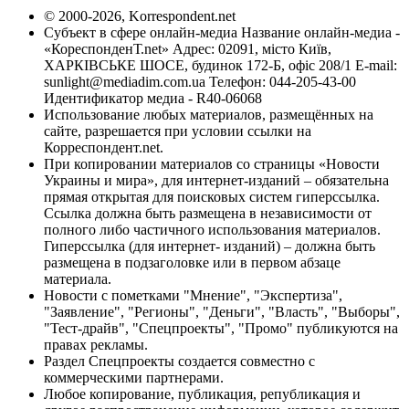
© 2000-2026, Korrespondent.net
Субъект в сфере онлайн-медиа Название онлайн-медиа -
«КореспонденТ.net» Адрес: 02091, місто Київ,
ХАРКІВСЬКЕ ШОСЕ, будинок 172-Б, офіс 208/1 E-mail:
sunlight@mediadim.com.ua
Телефон: 044-205-43-00
Идентификатор медиа - R40-06068
Использование любых материалов, размещённых на
сайте, разрешается при условии ссылки на
Корреспондент.net.
При копировании материалов со страницы «Новости
Украины и мира», для интернет-изданий – обязательна
прямая открытая для поисковых систем гиперссылка.
Ссылка должна быть размещена в независимости от
полного либо частичного использования материалов.
Гиперссылка (для интернет- изданий) – должна быть
размещена в подзаголовке или в первом абзаце
материала.
Новости с пометками "Мнение", "Экспертиза",
"Заявление", "Регионы", "Деньги", "Власть", "Выборы",
"Тест-драйв", "Спецпроекты", "Промо" публикуются на
правах рекламы.
Раздел Спецпроекты создается совместно с
коммерческими партнерами.
Любое копирование, публикация, републикация и