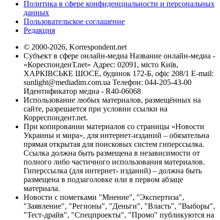
Политика в сфере конфиденциальности и персональных
данных
Пользовательское соглашение
Редакция
© 2000-2026, Korrespondent.net
Субъект в сфере онлайн-медиа Название онлайн-медиа -
«КореспонденТ.net» Адрес: 02091, місто Київ,
ХАРКІВСЬКЕ ШОСЕ, будинок 172-Б, офіс 208/1 E-mail:
sunlight@mediadim.com.ua
Телефон: 044-205-43-00
Идентификатор медиа - R40-06068
Использование любых материалов, размещённых на
сайте, разрешается при условии ссылки на
Корреспондент.net.
При копировании материалов со страницы «Новости
Украины и мира», для интернет-изданий – обязательна
прямая открытая для поисковых систем гиперссылка.
Ссылка должна быть размещена в независимости от
полного либо частичного использования материалов.
Гиперссылка (для интернет- изданий) – должна быть
размещена в подзаголовке или в первом абзаце
материала.
Новости с пометками "Мнение", "Экспертиза",
"Заявление", "Регионы", "Деньги", "Власть", "Выборы",
"Тест-драйв", "Спецпроекты", "Промо" публикуются на