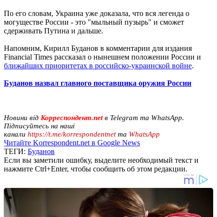
По его словам, Украина уже доказала, что вся легенда о
могуществе России - это "мыльный пузырь" и сможет
сдерживать Путина и дальше.
Напомним, Кирилл Буданов в комментарии для издания
Financial Times рассказал о нынешнем положении России и
ближайших приоритетах в российско-украинской войне
.
Буданов назвал главного поставщика оружия России
Новини від
Корреспондент.net
в Telegram та WhatsApp.
Підписуйтесь на наші
канали
https://t.me/korrespondentnet
та
WhatsApp
Читайте Korrespondent.net в Google News
ТЕГИ:
Буданов
Если вы заметили ошибку, выделите необходимый текст и
нажмите Ctrl+Enter, чтобы сообщить об этом редакции.