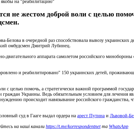
 якобы на "реабилитацию"
ся не жестом доброй воли с целью помо
дсмен.
а-Белова в очередной раз способствовала вывозу украинских д
кий омбудсмен Дмитрий Лубинец.
орно-двигательного аппарата самолетом российского миноборон
доровлено и реабилитировано" 150 украинских детей, проживаю
ли с целью помочь, а стратегически важной программой государ
граждан Украины. Ведь обязательным условием для лечения явл
нуждению происходит навязывание российского гражданства, чт
оловный суд в Гааге выдал ордера на
арест Путина
и
Львовой-Бе
уйтесь на наші канали
https://t.me/korrespondentnet
та
WhatsApp