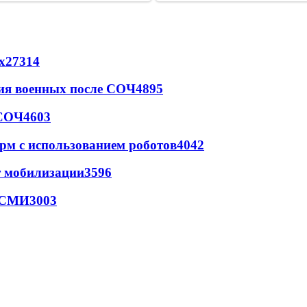
х
27314
ия военных после СОЧ
4895
 СОЧ
4603
рм с использованием роботов
4042
т мобилизации
3596
- СМИ
3003