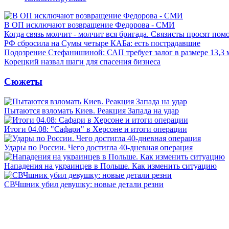
В ОП исключают возвращение Федорова - СМИ
Когда связь молчит - молчит вся бригада. Связисты просят по
РФ сбросила на Сумы четыре КАБа: есть пострадавшие
Подозрение Стефанишиной: САП требует залог в размере 13,3 
Корецкий назвал шаги для спасения бизнеса
Сюжеты
Пытаются взломать Киев. Реакция Запада на удар
Итоги 04.08: "Сафари" в Херсоне и итоги операции
Удары по России. Чего достигла 40-дневная операция
Нападения на украинцев в Польше. Как изменить ситуацию
СВЧшник убил девушку: новые детали резни