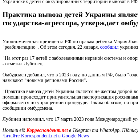
Украинских детей с оккупированных территорий вывозят в РФ
Практика вывоза детей Украины являет
государства-агрессора, утверждает омбу
Уполномоченная президента РФ по правам ребенка Мария Львов
"реабилитацию". Об этом сегодня, 22 января,
сообщил
украинс
"На этот раз 17 детей с заболеваниями нервной системы и оп
- отметил Лубинец.
Омбудсмен добавил, что в 2023 году, по данным РФ, было "оз
называют "новыми регионами России".
"Практика вывоза детей Украины является не жестом доброй во
помощи происходит принудительная паспортизация россиянами 
оформляется по упрощенной процедуре. Таким образом, по при
сообщении омбудсмена.
Лубинец напомнил, что 17 марта 2023 года Международный уг
Новини від
Корреспондент.net
в Telegram та WhatsApp. Підпис
Читайте Korrespondent.net в Google News