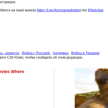
истрации.
уйтесь на наші канали
https://t.me/korrespondentnet
та
WhatsApp
а - новости
,
Война с Россией
,
Авдеевка
,
Война в Украине
те Ctrl+Enter, чтобы сообщить об этом редакции.