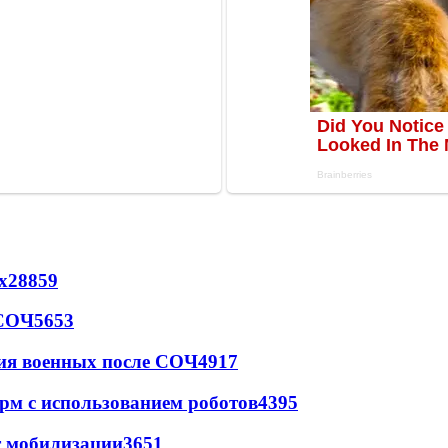
х
28859
 СОЧ
5653
ия военных после СОЧ
4917
рм с использованием роботов
4395
т мобилизации
3651