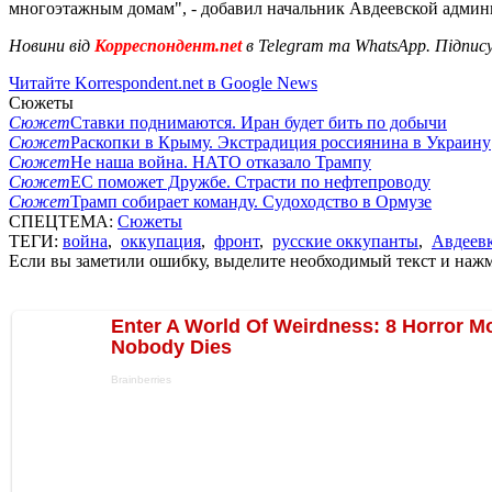
многоэтажным домам", - добавил начальник Авдеевской админ
Новини від
Корреспондент.net
в Telegram та WhatsApp. Підпис
Читайте Korrespondent.net в Google News
Сюжеты
Сюжет
Ставки поднимаются. Иран будет бить по добычи
Сюжет
Раскопки в Крыму. Экстрадиция россиянина в Украину
Сюжет
Не наша война. НАТО отказало Трампу
Сюжет
ЕС поможет Дружбе. Страсти по нефтепроводу
Сюжет
Трамп собирает команду. Судоходство в Ормузе
СПЕЦТЕМА:
Сюжеты
ТЕГИ:
война
,
оккупация
,
фронт
,
русские оккупанты
,
Авдеевк
Если вы заметили ошибку, выделите необходимый текст и нажми