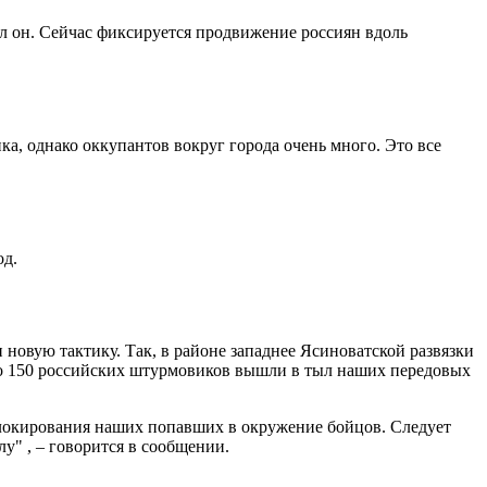
ал он. Сейчас фиксируется продвижение россиян вдоль
, однако оккупантов вокруг города очень много. Это все
од.
овую тактику. Так, в районе западнее Ясиноватской развязки
очно 150 российских штурмовиков вышли в тыл наших передовых
блокирования наших попавших в окружение бойцов. Следует
у" , – говорится в сообщении.