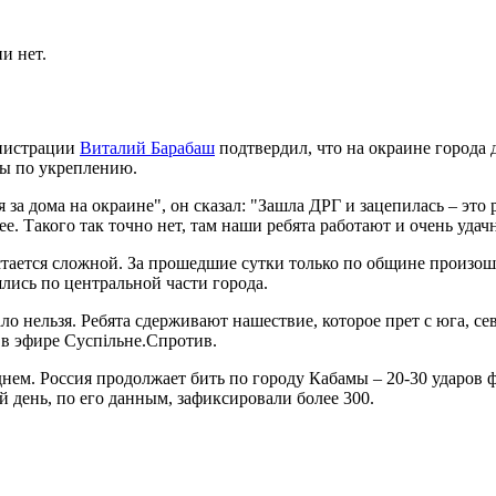
и нет.
инистрации
Виталий Барабаш
подтвердил, что на окраине города 
оты по укреплению.
я за дома на окраине", он сказал: "Зашла ДРГ и зацепилась – это
е. Такого так точно нет, там наши ребята работают и очень удач
остается сложной. За прошедшие сутки только по общине произо
лись по центральной части города.
ало нельзя. Ребята сдерживают нашествие, которое прет с юга, 
 в эфире Суспільне.Спротив.
днем. Россия продолжает бить по городу Кабамы – 20-30 ударов
 день, по его данным, зафиксировали более 300.