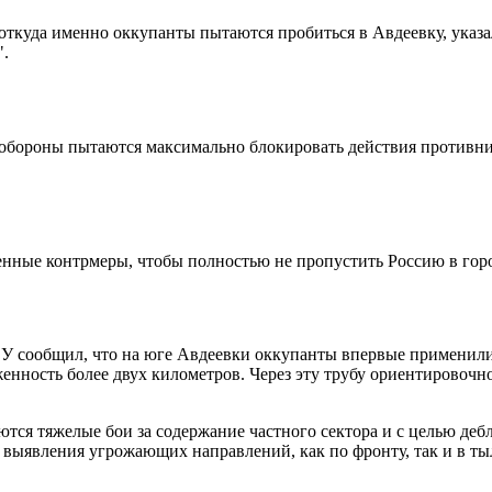
 откуда именно оккупанты пытаются пробиться в Авдеевку, указ
".
обороны пытаются максимально блокировать действия противника
енные контрмеры, чтобы полностью не пропустить Россию в гор
У сообщил, что на юге Авдеевки оккупанты впервые применили н
тяженность более двух километров. Через эту трубу ориентиров
тся тяжелые бои за содержание частного сектора и с целью де
 выявления угрожающих направлений, как по фронту, так и в тыл