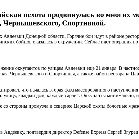
ийская пехота продвинулась во многих м
, Чернышевского, Спортивной.
 Авдеевки Донецкой области. Горячие бои идут в районе рестора
инских бойцов оказалась в окружении. Сейчас идет операция п
ение оккупантов по улицам Авдеевки еще 21 января. В частност
ная, Чернышевского и Спортивная, а также район ресторана Ц
тировал, что началась вторая фаза массированного наступления 
ю улицу, каждый дом, каждый сарай". Оккупанты минимально, н
ре со стороны промузла и севернее Царской охоты болотные мраз
 в Авдеевку, подтвердил директор Defense Express Сергей Згурец.