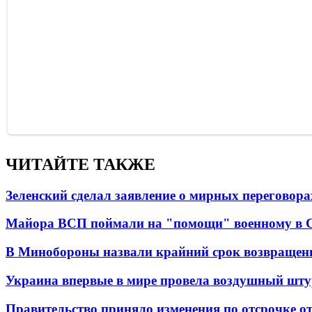
ЧИТАЙТЕ ТАКЖЕ
Зеленский сделал заявление о мирных переговора
Майора ВСП поймали на "помощи" военному в
В Минобороны назвали крайний срок возвращен
Украина впервые в мире провела воздушный шту
Правительство приняло изменения по отсрочке о