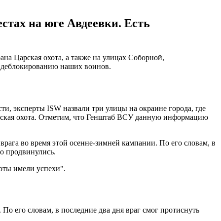
естах на юге Авдеевки. Есть
на Царская охота, а также на улицах Соборной,
о деблокированию наших воинов.
и, эксперты ISW назвали три улицы на окраине города, где
арская охота. Отметим, что Генштаб ВСУ данную информацию
врага во время этой осенне-зимней кампании. По его словам, в
о продвинулись.
оты имели успехи".
 По его словам, в последние два дня враг смог протиснуть