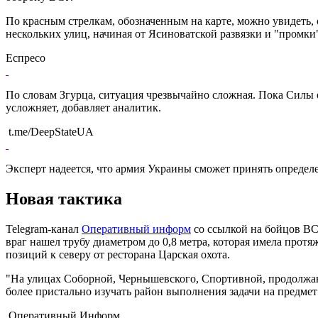
По красным стрелкам, обозначенным на карте, можно увидеть,
нескольких улиц, начиная от Ясиноватской развязки и "промки
Еспресо
По словам Згурца, ситуация чрезвычайно сложная. Пока Силы 
усложняет, добавляет аналитик.
t.me/DeepStateUA
Эксперт надеется, что армия Украины сможет принять определ
Новая тактика
Telegram-канал
Оперативный информ
со ссылкой на бойцов ВС
враг нашел трубу диаметром до 0,8 метра, которая имела про
позиций к северу от ресторана Царская охота.
"На улицах Соборной, Чернышевского, Спортивной, продолжаю
более пристально изучать район выполнения задачи на предмет
Оперативный Информ