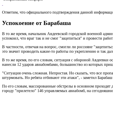
Отметим, что официального подтверждения данной информаци
Успокоение от Барабаша
В то же время, начальник Авдеевской городской военной адм
успокоил, что враг так и не смог "зацепиться" и провести раб
В частности, отвечая на вопрос, смогли ли россияне "зацепитьс
это значит проводить какие-то работы по укреплению и так дале
В то же время, по его словам, ситуация с обороной Авдеевки 
нанесли 12 ударов авиабомбами, большинство из которых приш
"Ситуация очень сложная. Непростая. Но сказать, что все проп
штурмовать. Но ребята отбивают эти атаки", - заметил Барабаш
По его словам, массированные обстрелы в основном проходят 
городу "прилетело" 146 управляемых авиабомб, на сегодняшний