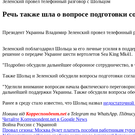
Зеленский провел телефонный разговор с Шольцом
Речь также шла о вопросе подготовки с
Президент Украины Владимир Зеленский провел телефонный р
Зеленский поблагодарил Шольца за его личные усилия в подде
решение о передаче Украине шести вертолетов Sea King Mk41.
"Подробно обсудили дальнейшее оборонное сотрудничество, в 
Также Шольц и Зеленский обсудили вопросы подготовки согла
"Уделили внимание вопросам начала фактического переговорн
дальнейшей поддержки Украины. Также обсудили вопросы обес
Ранее в среду стало известно, что Шольц назвал
недостаточной
Новини від
Корреспондент.net
в Telegram та WhatsApp. Підпис
Читайте Korrespondent.net в Google News
Война России с Украиной
Провал сезона: Москва будет платить пособия работникам тур