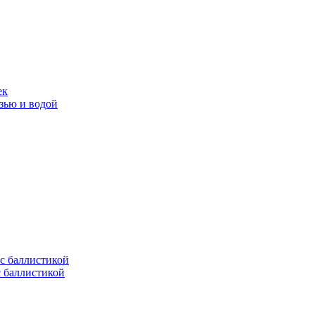
ек
язью и водой
с баллистикой