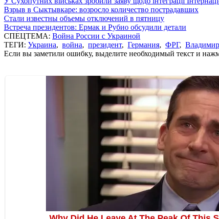
У Сухопутних військах зробили заяву щодо інтеграції Інтернац
Взрыв в Сыктывкаре: возросло количество пострадавших
Стали известны объемы отключений в пятницу
Встреча президентов: Ермак и Рубио обсудили детали
СПЕЦТЕМА:
Война России с Украиной
ТЕГИ:
Украина
,
война
,
президент
,
Германия
,
ФРГ
,
Владимир
Если вы заметили ошибку, выделите необходимый текст и нажми