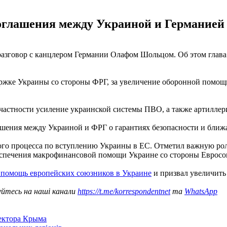
оглашения между Украиной и Германией 
азговор с канцлером Германии Олафом Шольцом. Об этом глава
ржке Украины со стороны ФРГ, за увеличение оборонной помощи 
частности усиление украинской системы ПВО, а также артиллери
шения между Украиной и ФРГ о гарантиях безопасности и ближа
ого процесса по вступлению Украины в ЕС. Отметил важную рол
печения макрофинансовой помощи Украине со стороны Евросоюз
 помощь европейских союзников в Украине
и призвал увеличить
уйтесь на наші канали
https://t.me/korrespondentnet
та
WhatsApp
сектора Крыма