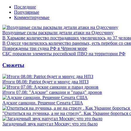
Последние
Популярные
Комментируемые
Воздушные силы раскрыли детали атаки на Одессчину
В Харькове количество пострадавших увеличилось до 37 челов
В Одессе увеличилось количество раненых, есть перебои со св
Повреждены три судна РФ в Чёрном море
СБС поразили элементы российской ПВО на территории РФ
Сюжеты
Итоги 08.08: Patriot будет и минус два НПЗ
Итоги 07.08: "Адские" санкции и "парад" дронов
Адские санкции. Решение Сената США
"Охотиться на лучника, а не на стрелу". Как Украине бороться 
Загадочный звук напугал Москву: что это было