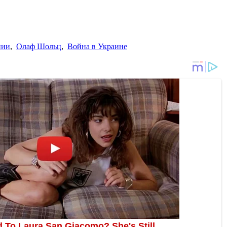
нии
,
Олаф Шольц
,
Война в Украине