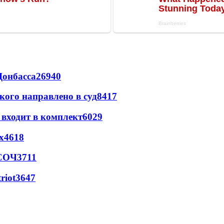
Донбасса
26940
кого направлено в суд
8417
 входит в комплект
6029
х
4618
 СОЧ
3711
riot
3647