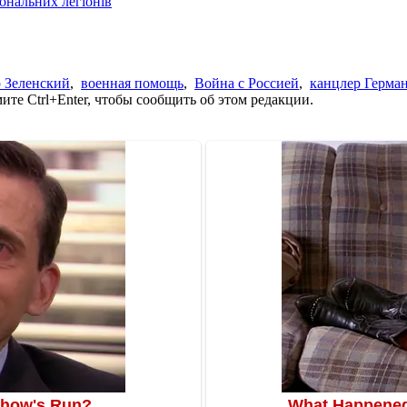
іональних легіонів
 Зеленский
,
военная помощь
,
Война с Россией
,
канцлер Герма
те Ctrl+Enter, чтобы сообщить об этом редакции.