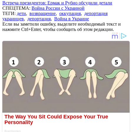
Встреча президентов: Ермак и Рубио обсудили детали
СПЕЦТЕМА:
Война России с Украиной
ТЕГИ:
дети
,
возвращение
,
оккупация
,
депортация
украинцев
,
депортация
,
Война в Украине
Если вы заметили ошибку, выделите необходимый текст и
нажмите Ctrl+Enter, чтобы сообщить об этом редакции.