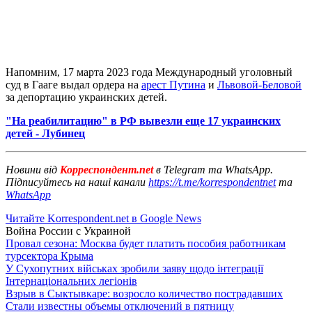
Напомним, 17 марта 2023 года Международный уголовный
суд в Гааге выдал ордера на
арест Путина
и
Львовой-Беловой
за депортацию украинских детей.
"На реабилитацию" в РФ вывезли еще 17 украинских
детей - Лубинец
Новини від
Корреспондент.net
в Telegram та WhatsApp.
Підписуйтесь на наші канали
https://t.me/korrespondentnet
та
WhatsApp
Читайте Korrespondent.net в Google News
Война России с Украиной
Провал сезона: Москва будет платить пособия работникам
турсектора Крыма
У Сухопутних військах зробили заяву щодо інтеграції
Інтернаціональних легіонів
Взрыв в Сыктывкаре: возросло количество пострадавших
Стали известны объемы отключений в пятницу