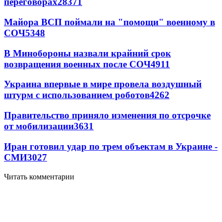
переговорах
28371
Майора ВСП поймали на "помощи" военному в
СОЧ
5348
В Минобороны назвали крайний срок
возвращения военных после СОЧ
4911
Украина впервые в мире провела воздушный
штурм с использованием роботов
4262
Правительство приняло изменения по отсрочке
от мобилизации
3631
Иран готовил удар по трем объектам в Украине -
СМИ
3027
Читать комментарии