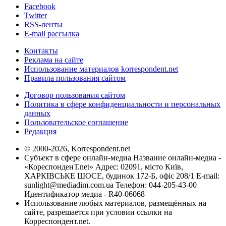
Facebook
Twitter
RSS-ленты
E-mail рассылка
Контакты
Реклама на сайте
Использование материалов korrespondent.net
Правила пользования сайтом
Договор пользования сайтом
Политика в сфере конфиденциальности и персональных
данных
Пользовательское соглашение
Редакция
© 2000-2026, Korrespondent.net
Субъект в сфере онлайн-медиа Название онлайн-медиа -
«КореспонденТ.net» Адрес: 02091, місто Київ,
ХАРКІВСЬКЕ ШОСЕ, будинок 172-Б, офіс 208/1 E-mail:
sunlight@mediadim.com.ua
Телефон: 044-205-43-00
Идентификатор медиа - R40-06068
Использование любых материалов, размещённых на
сайте, разрешается при условии ссылки на
Корреспондент.net.