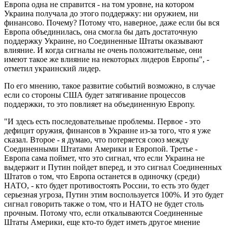
Европа одна не справится - на том уровне, на котором
Украина получала до этого поддержку: ни оружием, ни
финансово. Почему? Потому что, наверное, даже если бы вся
Европа объединилась, она смогла бы дать достаточную
поддержку Украине, но Соединенные Штаты оказывают
влияние. И когда сигналы не очень положительные, они
имеют такое же влияние на некоторых лидеров Европы", -
отметил украинский лидер.
По его мнению, такое развитие событий возможно, в случае
если со стороны США будет затягивание процессов
поддержки, то это повлияет на объединенную Европу.
"И здесь есть последовательные проблемы. Первое - это
дефицит оружия, финансов в Украине из-за того, что я уже
сказал. Второе - я думаю, что потеряется союз между
Соединенными Штатами Америки и Европой. Третье -
Европа сама поймет, что это сигнал, что если Украина не
выдержит и Путин пойдет вперед, и это сигнал Соединенных
Штатов о том, что Европа останется в одиночку (среди)
НАТО, - кто будет противостоять России, то есть это будет
серьезная угроза, Путин этим воспользуется 100%. И это будет
сигнал говорить также о том, что и НАТО не будет столь
прочным. Потому что, если откалываются Соединенные
Штаты Америки, еще кто-то будет иметь другое мнение