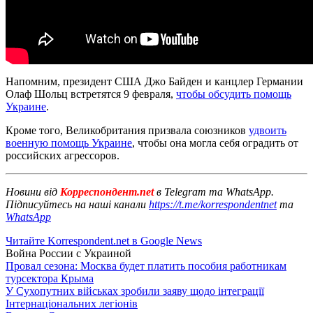
Напомним, президент США Джо Байден и канцлер Германии
Олаф Шольц встретятся 9 февраля,
чтобы обсудить помощь
Украине
.
Кроме того, Великобритания призвала союзников
удвоить
военную помощь Украине
, чтобы она могла себя оградить от
российских агрессоров.
Новини від
Корреспондент.net
в Telegram та WhatsApp.
Підписуйтесь на наші канали
https://t.me/korrespondentnet
та
WhatsApp
Читайте Korrespondent.net в Google News
Война России с Украиной
Провал сезона: Москва будет платить пособия работникам
турсектора Крыма
У Сухопутних військах зробили заяву щодо інтеграції
Інтернаціональних легіонів