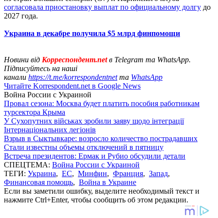
согласовала приостановку выплат по официальному долгу
до
2027 года.
Украина в декабре получила $5 млрд финпомощи
Новини від
Корреспондент.net
в Telegram та WhatsApp.
Підписуйтесь на наші
канали
https://t.me/korrespondentnet
та
WhatsApp
Читайте Korrespondent.net в Google News
Война России с Украиной
Провал сезона: Москва будет платить пособия работникам
турсектора Крыма
У Сухопутних військах зробили заяву щодо інтеграції
Інтернаціональних легіонів
Взрыв в Сыктывкаре: возросло количество пострадавших
Стали известны объемы отключений в пятницу
Встреча президентов: Ермак и Рубио обсудили детали
СПЕЦТЕМА:
Война России с Украиной
ТЕГИ:
Украина
,
ЕС
,
Минфин
,
Франция
,
Запад
,
Финансовая помощь
,
Война в Украине
Если вы заметили ошибку, выделите необходимый текст и
нажмите Ctrl+Enter, чтобы сообщить об этом редакции.