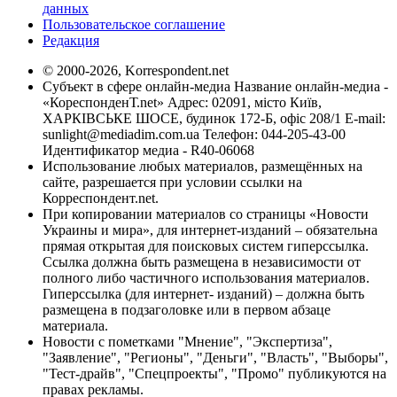
данных
Пользовательское соглашение
Редакция
© 2000-2026, Korrespondent.net
Субъект в сфере онлайн-медиа Название онлайн-медиа -
«КореспонденТ.net» Адрес: 02091, місто Київ,
ХАРКІВСЬКЕ ШОСЕ, будинок 172-Б, офіс 208/1 E-mail:
sunlight@mediadim.com.ua
Телефон: 044-205-43-00
Идентификатор медиа - R40-06068
Использование любых материалов, размещённых на
сайте, разрешается при условии ссылки на
Корреспондент.net.
При копировании материалов со страницы «Новости
Украины и мира», для интернет-изданий – обязательна
прямая открытая для поисковых систем гиперссылка.
Ссылка должна быть размещена в независимости от
полного либо частичного использования материалов.
Гиперссылка (для интернет- изданий) – должна быть
размещена в подзаголовке или в первом абзаце
материала.
Новости с пометками "Мнение", "Экспертиза",
"Заявление", "Регионы", "Деньги", "Власть", "Выборы",
"Тест-драйв", "Спецпроекты", "Промо" публикуются на
правах рекламы.