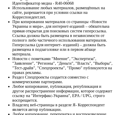
Идентификатор медиа - R40-06068
Использование любых материалов, размещённых на
сайте, разрешается при условии ссылки на
Корреспондент.net.
При копировании материалов со страницы «Новости
Украины и мира», для интернет-изданий – обязательна
прямая открытая для поисковых систем гиперссылка.
Ссылка должна быть размещена в независимости от
полного либо частичного использования материалов.
Гиперссылка (для интернет- изданий) – должна быть
размещена в подзаголовке или в первом абзаце
материала.
Новости с пометками "Мнение", "Экспертиза",
"Заявление", "Регионы", "Деньги", "Власть", "Выборы",
"Тест-драйв", "Спецпроекты", "Промо" публикуются на
правах рекламы.
Раздел Спецпроекты создается совместно с
коммерческими партнерами.
Любое копирование, публикация, републикация и
другое распространение информации, которое содержит
ссылку на "Интерфакс-Украина", EPA / UPG, строго
воспрещается.
Владелец веб-страницы в разделе Я- Корреспондент
является автор публикации.
Любое копирование, перепечатка и воспроизведение