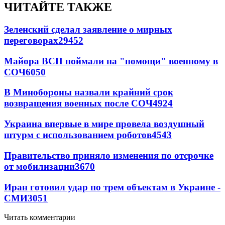
ЧИТАЙТЕ ТАКЖЕ
Зеленский сделал заявление о мирных
переговорах
29452
Майора ВСП поймали на "помощи" военному в
СОЧ
6050
В Минобороны назвали крайний срок
возвращения военных после СОЧ
4924
Украина впервые в мире провела воздушный
штурм с использованием роботов
4543
Правительство приняло изменения по отсрочке
от мобилизации
3670
Иран готовил удар по трем объектам в Украине -
СМИ
3051
Читать комментарии