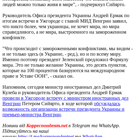
людей можно только живя в мире", - подчеркнул Сийярто.
Руководитель Офиса президента Украины Андрей Ермак по
итогам встречи в Ужгороде с главой МИД Венгрии заявил,
что никто более, чем украинцы, не хочет мира, но мира
справедливого, а не мира, выстроенного на замороженном
конфликте.
"Что происходит с замороженными конфликтами, мы видим -
и не только здесь (в Украине, - ред.), но и по всему миру.
Именно поэтому президент Зеленский предложил Формулу
мира. Это не только желание Украины, это десять пунктов,
которые на 100 процентов базируются на международном
праве и Уставе ООН", - сказал он.
Напомним, сегодня министр иностранных дел Дмитрий
Кулеба и руководитель Офиса президента Андрей Ермак
провели в Ужгороде встречу с министром иностранных дел
Венгрии
Петером Сийярто, в ходе которой
обсуждалась
возможность организации встречи президента Украины и
премьер-министра Венгрии
.
Новини від
Корреспондент.net
в Telegram та WhatsApp.
Підписуйтесь на наші
канали
https://t.me/korrespondentnet
та
WhatsApp