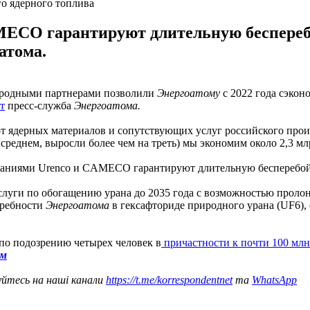
го ядерного топлива
ECO гарантируют длительную бесперебо
атома.
народными партнерами позволили
Энергоатому
с 2022 года сэкон
т
пресс-служба
Энергоатома.
от ядерных материалов и сопутствующих услуг российского прои
 среднем, выросли более чем на треть) мы экономим около 2,3 млр
паниями Urenco и CAMECO гарантируют длительную бесперебойн
луги по обогащению урана до 2035 года с возможностью проло
требности
Энергоатома
в гексафториде природного урана (UF6), 
по подозрению четырех человек в
причастности к почти 100 м
ом
уйтесь на наші канали
https://t.me/korrespondentnet
та
WhatsApp