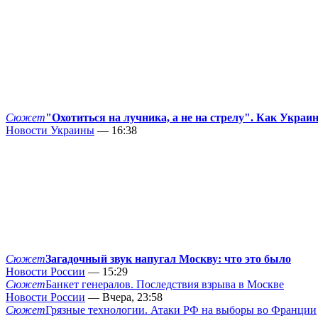
Сюжет
"Охотиться на лучника, а не на стрелу". Как Украи
Новости Украины
— 16:38
Сюжет
Загадочный звук напугал Москву: что это было
Новости России
— 15:29
Сюжет
Банкет генералов. Последствия взрыва в Москве
Новости России
— Вчера, 23:58
Сюжет
Грязные технологии. Атаки РФ на выборы во Франции