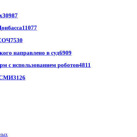
х
30987
Донбасса
11077
 СОЧ
7530
кого направлено в суд
6909
рм с использованием роботов
4811
- СМИ
3126