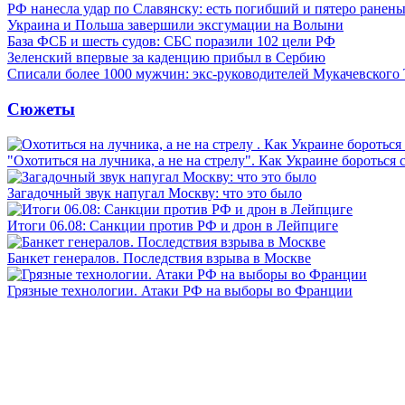
РФ нанесла удар по Славянску: есть погибший и пятеро ранен
Украина и Польша завершили эксгумации на Волыни
База ФСБ и шесть судов: СБС поразили 102 цели РФ
Зеленский впервые за каденцию прибыл в Сербию
Списали более 1000 мужчин: экс-руководителей Мукачевского
Сюжеты
"Охотиться на лучника, а не на стрелу". Как Украине бороться 
Загадочный звук напугал Москву: что это было
Итоги 06.08: Санкции против РФ и дрон в Лейпциге
Банкет генералов. Последствия взрыва в Москве
Грязные технологии. Атаки РФ на выборы во Франции