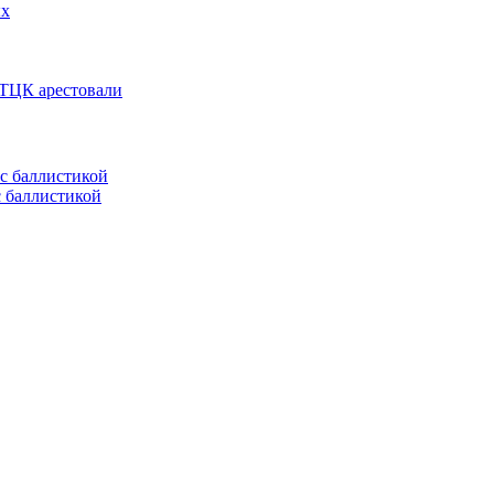
ых
 ТЦК арестовали
с баллистикой