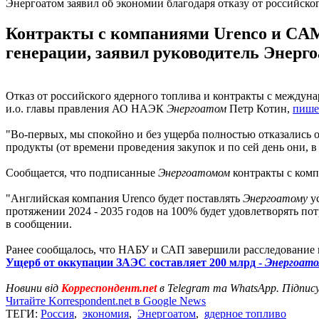
Энергоатом заявил об экономии благодаря отказу от российско
Контракты с компаниями Urenco и CAM
генерации, заявил руководитель Энерго
Отказ от российского ядерного топлива и контракты с между
и.о. главы правления АО НАЭК
Энергоатом
Петр Котин,
пише
"Во-первых, мы спокойно и без ущерба полностью отказались 
продукты (от времени проведения закупок и по сей день они, в
Сообщается, что подписанные
Энергоатомом
контракты с ком
"Английская компания Urenco будет поставлять
Энергоатому
ус
протяжении 2024 - 2035 годов на 100% будет удовлетворять по
в сообщении.
Ранее сообщалось, что НАБУ и САП завершили расследование 
Ущерб от оккупации ЗАЭС составляет 200 млрд -
Энергоат
Новини від
Корреспондент.net
в Telegram та WhatsApp. Підпис
Читайте Korrespondent.net в Google News
ТЕГИ:
Россия
,
экономия
,
Энергоатом
,
ядерное топливо