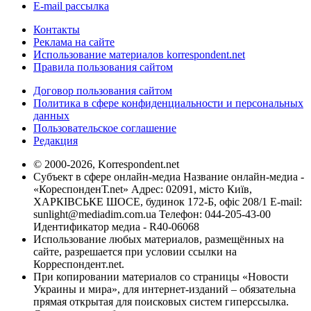
E-mail рассылка
Контакты
Реклама на сайте
Использование материалов korrespondent.net
Правила пользования сайтом
Договор пользования сайтом
Политика в сфере конфиденциальности и персональных
данных
Пользовательское соглашение
Редакция
© 2000-2026, Korrespondent.net
Субъект в сфере онлайн-медиа Название онлайн-медиа -
«КореспонденТ.net» Адрес: 02091, місто Київ,
ХАРКІВСЬКЕ ШОСЕ, будинок 172-Б, офіс 208/1 E-mail:
sunlight@mediadim.com.ua
Телефон: 044-205-43-00
Идентификатор медиа - R40-06068
Использование любых материалов, размещённых на
сайте, разрешается при условии ссылки на
Корреспондент.net.
При копировании материалов со страницы «Новости
Украины и мира», для интернет-изданий – обязательна
прямая открытая для поисковых систем гиперссылка.