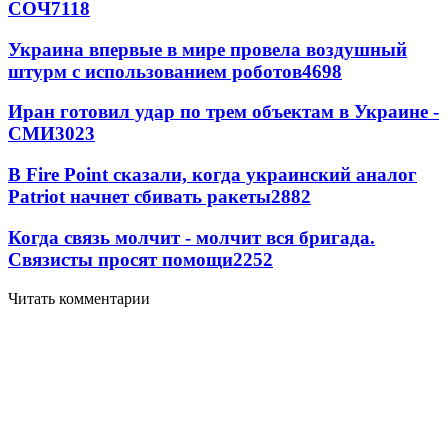
СОЧ
7118
Украина впервые в мире провела воздушный
штурм с использованием роботов
4698
Иран готовил удар по трем объектам в Украине -
СМИ
3023
В Fire Point сказали, когда украинский аналог
Patriot начнет сбивать ракеты
2882
Когда связь молчит - молчит вся бригада.
Связисты просят помощи
2252
Читать комментарии