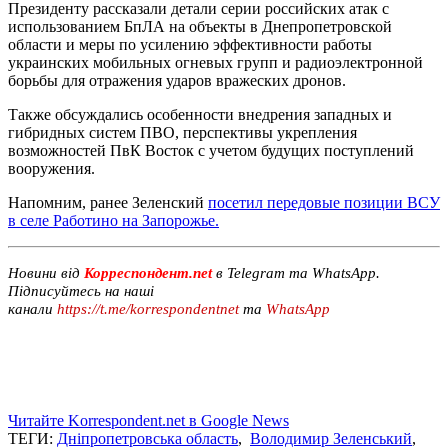
Президенту рассказали детали серии российских атак с
использованием БпЛА на объекты в Днепропетровской
области и меры по усилению эффективности работы
украинских мобильных огневых групп и радиоэлектронной
борьбы для отражения ударов вражеских дронов.
Также обсуждались особенности внедрения западных и
гибридных систем ПВО, перспективы укрепления
возможностей ПвК Восток с учетом будущих поступлений
вооружения.
Напомним, ранее Зеленский
посетил передовые позиции ВСУ
в селе Работино на Запорожье.
Новини від
Корреспондент.net
в Telegram та WhatsApp.
Підписуйтесь на наші
канали
https://t.me/korrespondentnet
та
WhatsApp
Читайте Korrespondent.net в Google News
ТЕГИ:
Дніпропетровська область
,
Володимир Зеленський
,